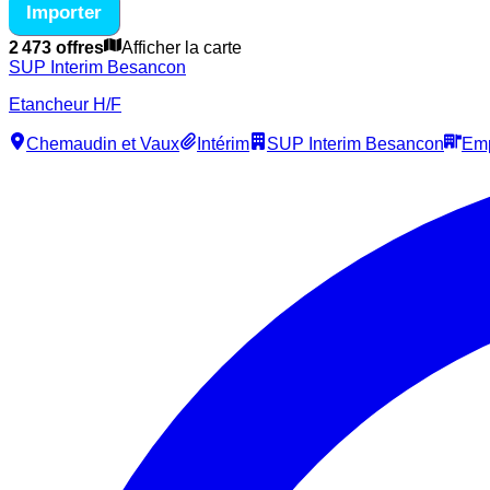
Importer
2 473 offres
Afficher la carte
SUP Interim Besancon
Etancheur H/F
Chemaudin et Vaux
Intérim
SUP Interim Besancon
Em