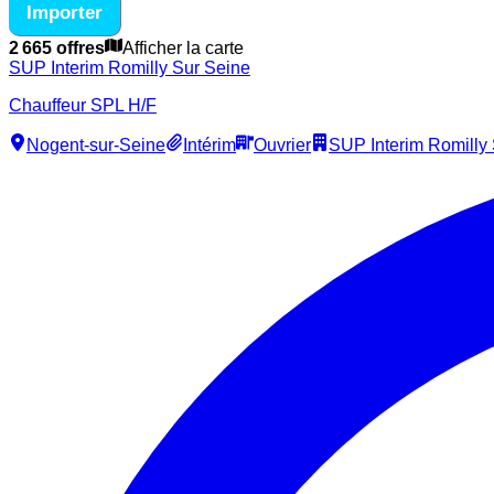
Importer
2 665 offres
Afficher la carte
SUP Interim Romilly Sur Seine
Chauffeur SPL H/F
Nogent-sur-Seine
Intérim
Ouvrier
SUP Interim Romilly