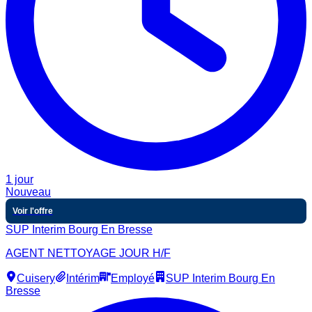
1 jour
Nouveau
Voir l'offre
SUP Interim Bourg En Bresse
AGENT NETTOYAGE JOUR H/F
Cuisery
Intérim
Employé
SUP Interim Bourg En
Bresse