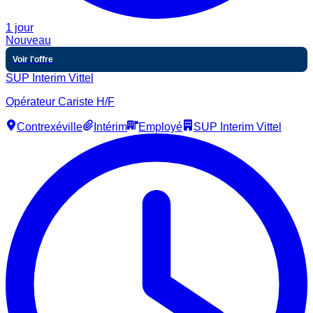
1 jour
Nouveau
Voir l'offre
SUP Interim Vittel
Opérateur Cariste H/F
Contrexéville
Intérim
Employé
SUP Interim Vittel