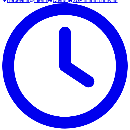
Herbéviller
Intérim
Ouvrier
SUP Interim Luneville