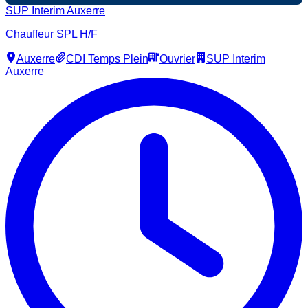
SUP Interim Auxerre
Chauffeur SPL H/F
Auxerre
CDI Temps Plein
Ouvrier
SUP Interim
Auxerre