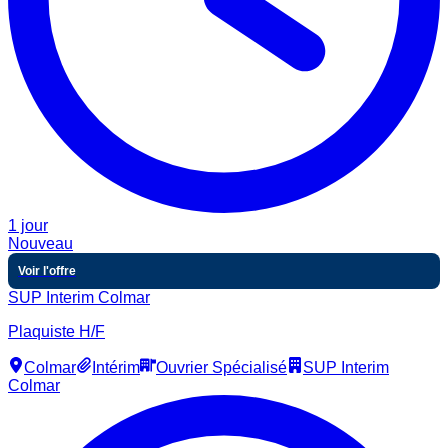
1 jour
Nouveau
Voir l'offre
SUP Interim Colmar
Plaquiste H/F
Colmar
Intérim
Ouvrier Spécialisé
SUP Interim
Colmar