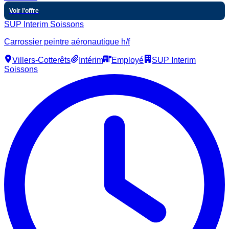
Voir l'offre
SUP Interim Soissons
Carrossier peintre aéronautique h/f
Villers-Cotterêts
Intérim
Employé
SUP Interim
Soissons