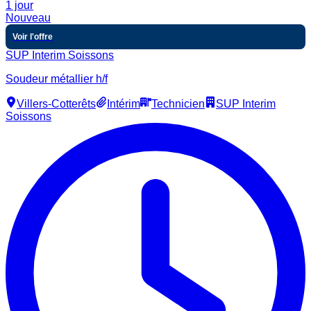
1 jour
Nouveau
Voir l'offre
SUP Interim Soissons
Soudeur métallier h/f
Villers-Cotterêts
Intérim
Technicien
SUP Interim
Soissons