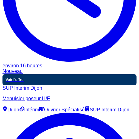
environ 16 heures
Nouveau
Voir l'offre
SUP Interim Dijon
Menuisier poseur H/F
Dijon
Intérim
Ouvrier Spécialisé
SUP Interim Dijon