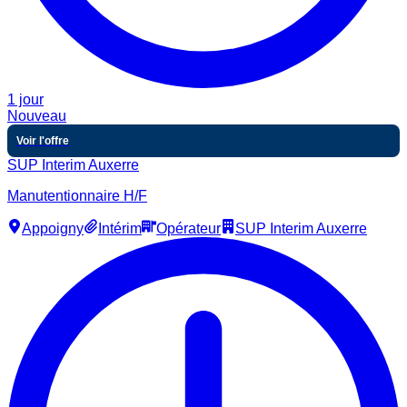
1 jour
Nouveau
Voir l'offre
SUP Interim Auxerre
Manutentionnaire H/F
Appoigny
Intérim
Opérateur
SUP Interim Auxerre