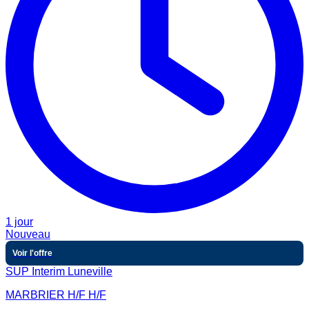
1 jour
Nouveau
Voir l'offre
SUP Interim Luneville
MARBRIER H/F H/F