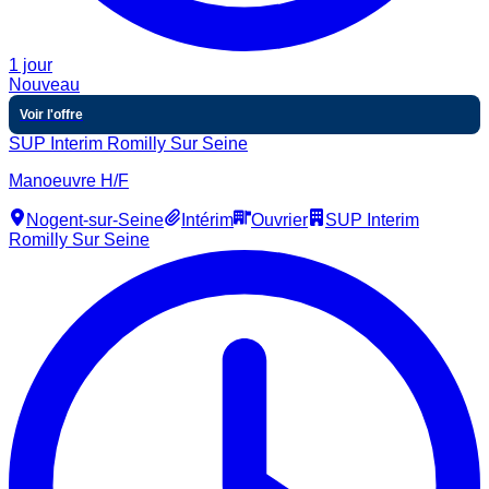
1 jour
Nouveau
Voir l'offre
SUP Interim Romilly Sur Seine
Manoeuvre H/F
Nogent-sur-Seine
Intérim
Ouvrier
SUP Interim
Romilly Sur Seine