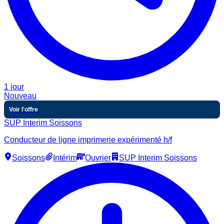
1 jour
Nouveau
Voir l'offre
SUP Interim Soissons
Conducteur de ligne imprimerie expérimenté h/f
Soissons
Intérim
Ouvrier
SUP Interim Soissons