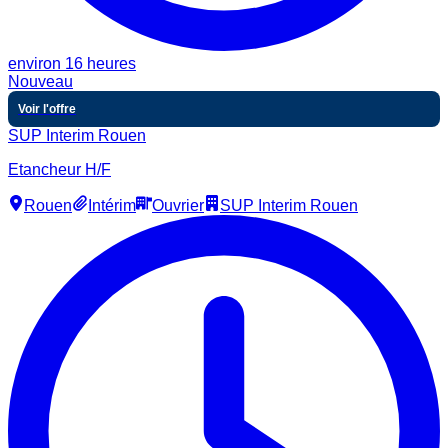
environ 16 heures
Nouveau
Voir l'offre
SUP Interim Rouen
Etancheur H/F
Rouen
Intérim
Ouvrier
SUP Interim Rouen