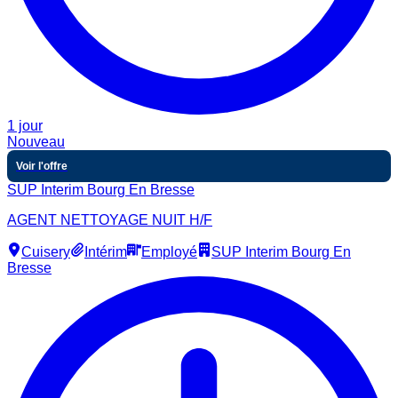
1 jour
Nouveau
Voir l'offre
SUP Interim Bourg En Bresse
AGENT NETTOYAGE NUIT H/F
Cuisery
Intérim
Employé
SUP Interim Bourg En
Bresse