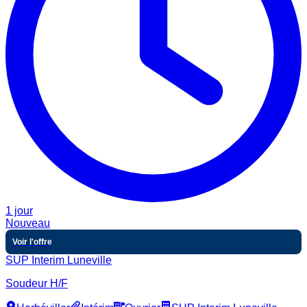
1 jour
Nouveau
Voir l'offre
SUP Interim Luneville
Soudeur H/F