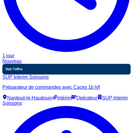
1 jour
Nouveau
Voir l'offre
SUP Interim Soissons
Préparateur de commandes avec Caces 1b h/f
Nanteuil-le-Haudouin
Intérim
Opérateur
SUP Interim
Soissons