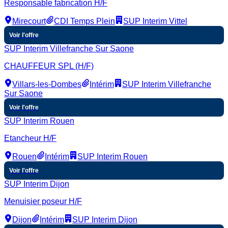
Responsable fabrication H/F
Mirecourt
CDI Temps Plein
SUP Interim Vittel
Voir l'offre
SUP Interim Villefranche Sur Saone
CHAUFFEUR SPL (H/F)
Villars-les-Dombes
Intérim
SUP Interim Villefranche
Sur Saone
Voir l'offre
SUP Interim Rouen
Etancheur H/F
Rouen
Intérim
SUP Interim Rouen
Voir l'offre
SUP Interim Dijon
Menuisier poseur H/F
Dijon
Intérim
SUP Interim Dijon