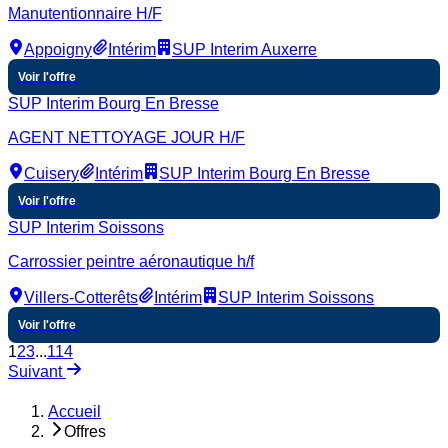
Manutentionnaire H/F
Appoigny
Intérim
SUP Interim Auxerre
Voir l'offre
SUP Interim Bourg En Bresse
AGENT NETTOYAGE JOUR H/F
Cuisery
Intérim
SUP Interim Bourg En Bresse
Voir l'offre
SUP Interim Soissons
Carrossier peintre aéronautique h/f
Villers-Cotterêts
Intérim
SUP Interim Soissons
Voir l'offre
1
2
3
...
114
Suivant
Accueil
Offres