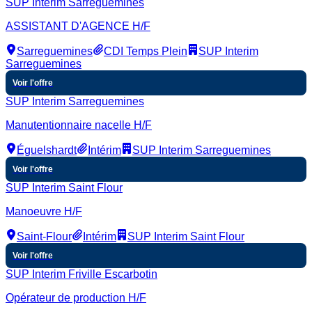
SUP Interim Sarreguemines
ASSISTANT D'AGENCE H/F
Sarreguemines
CDI Temps Plein
SUP Interim
Sarreguemines
Voir l'offre
SUP Interim Sarreguemines
Manutentionnaire nacelle H/F
Éguelshardt
Intérim
SUP Interim Sarreguemines
Voir l'offre
SUP Interim Saint Flour
Manoeuvre H/F
Saint-Flour
Intérim
SUP Interim Saint Flour
Voir l'offre
SUP Interim Friville Escarbotin
Opérateur de production H/F