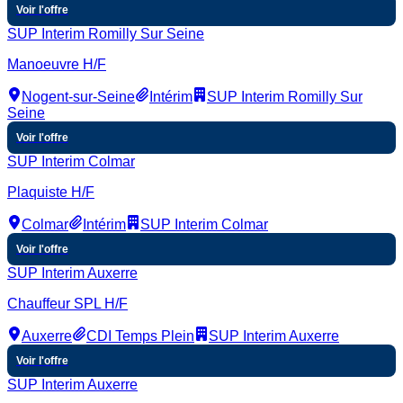
Voir l'offre
SUP Interim Romilly Sur Seine
Manoeuvre H/F
Nogent-sur-Seine
Intérim
SUP Interim Romilly Sur
Seine
Voir l'offre
SUP Interim Colmar
Plaquiste H/F
Colmar
Intérim
SUP Interim Colmar
Voir l'offre
SUP Interim Auxerre
Chauffeur SPL H/F
Auxerre
CDI Temps Plein
SUP Interim Auxerre
Voir l'offre
SUP Interim Auxerre