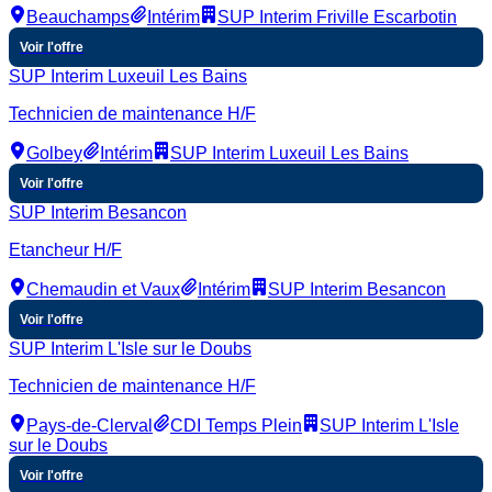
Beauchamps
Intérim
SUP Interim Friville Escarbotin
Voir l'offre
SUP Interim Luxeuil Les Bains
Technicien de maintenance H/F
Golbey
Intérim
SUP Interim Luxeuil Les Bains
Voir l'offre
SUP Interim Besancon
Etancheur H/F
Chemaudin et Vaux
Intérim
SUP Interim Besancon
Voir l'offre
SUP Interim L'Isle sur le Doubs
Technicien de maintenance H/F
Pays-de-Clerval
CDI Temps Plein
SUP Interim L'Isle
sur le Doubs
Voir l'offre