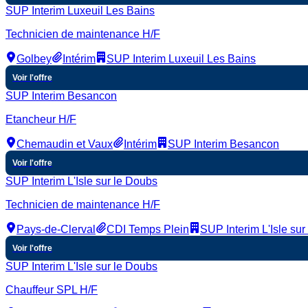
SUP Interim Luxeuil Les Bains
Technicien de maintenance H/F
Golbey
Intérim
SUP Interim Luxeuil Les Bains
Voir l'offre
SUP Interim Besancon
Etancheur H/F
Chemaudin et Vaux
Intérim
SUP Interim Besancon
Voir l'offre
SUP Interim L'Isle sur le Doubs
Technicien de maintenance H/F
Pays-de-Clerval
CDI Temps Plein
SUP Interim L'Isle sur
Voir l'offre
SUP Interim L'Isle sur le Doubs
Chauffeur SPL H/F