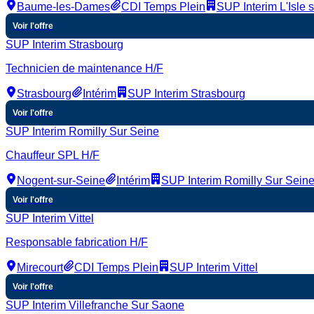
Baume-les-Dames
CDI Temps Plein
SUP Interim L'Isle 
Voir l'offre
SUP Interim Strasbourg
Technicien de maintenance H/F
Strasbourg
Intérim
SUP Interim Strasbourg
Voir l'offre
SUP Interim Romilly Sur Seine
Chauffeur SPL H/F
Nogent-sur-Seine
Intérim
SUP Interim Romilly Sur Sein
Voir l'offre
SUP Interim Vittel
Responsable fabrication H/F
Mirecourt
CDI Temps Plein
SUP Interim Vittel
Voir l'offre
SUP Interim Villefranche Sur Saone