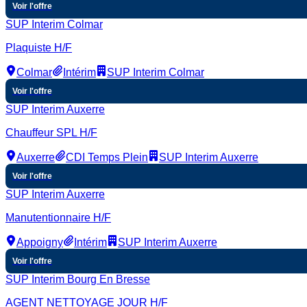
Voir l'offre
SUP Interim Colmar
Plaquiste H/F
Colmar
Intérim
SUP Interim Colmar
Voir l'offre
SUP Interim Auxerre
Chauffeur SPL H/F
Auxerre
CDI Temps Plein
SUP Interim Auxerre
Voir l'offre
SUP Interim Auxerre
Manutentionnaire H/F
Appoigny
Intérim
SUP Interim Auxerre
Voir l'offre
SUP Interim Bourg En Bresse
AGENT NETTOYAGE JOUR H/F