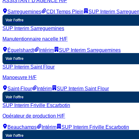
ASSISTANT D'AGENCE H/F
Sarreguemines
CDI Temps Plein
SUP Interim Sarregue
Voir l'offre
SUP Interim Sarreguemines
Manutentionnaire nacelle H/F
Éguelshardt
Intérim
SUP Interim Sarreguemines
Voir l'offre
SUP Interim Saint Flour
Manoeuvre H/F
Saint-Flour
Intérim
SUP Interim Saint Flour
Voir l'offre
SUP Interim Friville Escarbotin
Opérateur de production H/F
Beauchamps
Intérim
SUP Interim Friville Escarbotin
Voir l'offre