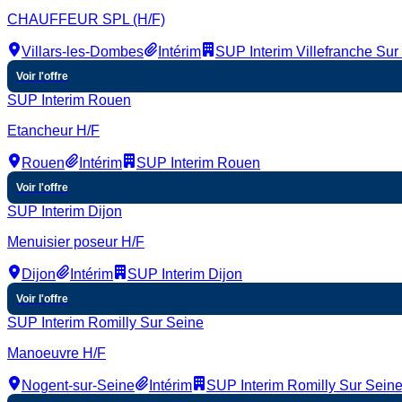
CHAUFFEUR SPL (H/F)
Villars-les-Dombes
Intérim
SUP Interim Villefranche Su
Voir l'offre
SUP Interim Rouen
Etancheur H/F
Rouen
Intérim
SUP Interim Rouen
Voir l'offre
SUP Interim Dijon
Menuisier poseur H/F
Dijon
Intérim
SUP Interim Dijon
Voir l'offre
SUP Interim Romilly Sur Seine
Manoeuvre H/F
Nogent-sur-Seine
Intérim
SUP Interim Romilly Sur Sein