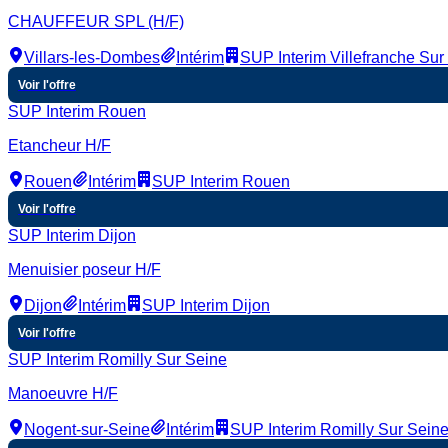
CHAUFFEUR SPL (H/F)
Villars-les-Dombes
Intérim
SUP Interim Villefranche Su
Voir l'offre
SUP Interim Rouen
Etancheur H/F
Rouen
Intérim
SUP Interim Rouen
Voir l'offre
SUP Interim Dijon
Menuisier poseur H/F
Dijon
Intérim
SUP Interim Dijon
Voir l'offre
SUP Interim Romilly Sur Seine
Manoeuvre H/F
Nogent-sur-Seine
Intérim
SUP Interim Romilly Sur Sein