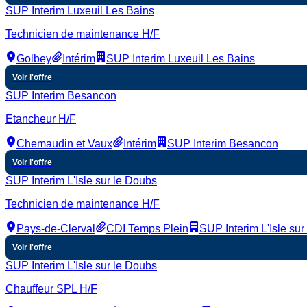
SUP Interim Luxeuil Les Bains
Technicien de maintenance H/F
Golbey
Intérim
SUP Interim Luxeuil Les Bains
Voir l'offre
SUP Interim Besancon
Etancheur H/F
Chemaudin et Vaux
Intérim
SUP Interim Besancon
Voir l'offre
SUP Interim L'Isle sur le Doubs
Technicien de maintenance H/F
Pays-de-Clerval
CDI Temps Plein
SUP Interim L'Isle sur
Voir l'offre
SUP Interim L'Isle sur le Doubs
Chauffeur SPL H/F