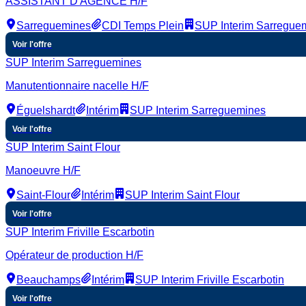
ASSISTANT D'AGENCE H/F
Sarreguemines
CDI Temps Plein
SUP Interim Sarregue
Voir l'offre
SUP Interim Sarreguemines
Manutentionnaire nacelle H/F
Éguelshardt
Intérim
SUP Interim Sarreguemines
Voir l'offre
SUP Interim Saint Flour
Manoeuvre H/F
Saint-Flour
Intérim
SUP Interim Saint Flour
Voir l'offre
SUP Interim Friville Escarbotin
Opérateur de production H/F
Beauchamps
Intérim
SUP Interim Friville Escarbotin
Voir l'offre