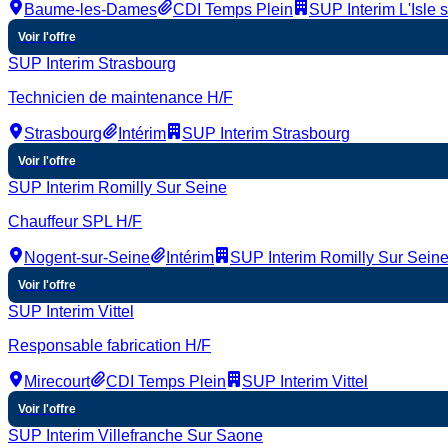
Baume-les-Dames
CDI Temps Plein
SUP Interim L'Isle 
Voir l'offre
SUP Interim Strasbourg
Technicien de maintenance H/F
Strasbourg
Intérim
SUP Interim Strasbourg
Voir l'offre
SUP Interim Romilly Sur Seine
Chauffeur SPL H/F
Nogent-sur-Seine
Intérim
SUP Interim Romilly Sur Sein
Voir l'offre
SUP Interim Vittel
Responsable fabrication H/F
Mirecourt
CDI Temps Plein
SUP Interim Vittel
Voir l'offre
SUP Interim Villefranche Sur Saone