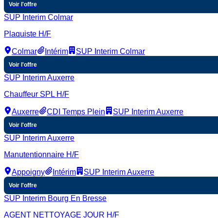
Voir l'offre
SUP Interim Colmar
Plaquiste H/F
Colmar
Intérim
SUP Interim Colmar
Voir l'offre
SUP Interim Auxerre
Chauffeur SPL H/F
Auxerre
CDI Temps Plein
SUP Interim Auxerre
Voir l'offre
SUP Interim Auxerre
Manutentionnaire H/F
Appoigny
Intérim
SUP Interim Auxerre
Voir l'offre
SUP Interim Bourg En Bresse
AGENT NETTOYAGE JOUR H/F