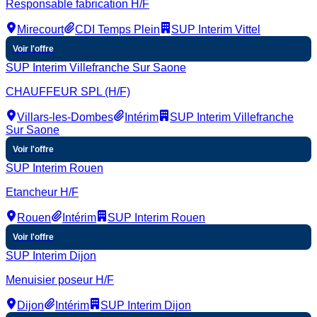
Responsable fabrication H/F
Mirecourt
CDI Temps Plein
SUP Interim Vittel
Voir l'offre
SUP Interim Villefranche Sur Saone
CHAUFFEUR SPL (H/F)
Villars-les-Dombes
Intérim
SUP Interim Villefranche
Sur Saone
Voir l'offre
SUP Interim Rouen
Etancheur H/F
Rouen
Intérim
SUP Interim Rouen
Voir l'offre
SUP Interim Dijon
Menuisier poseur H/F
Dijon
Intérim
SUP Interim Dijon