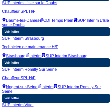
SUP Interim L'Isle sur le Doubs
Chauffeur SPL H/F
Baume-les-Dames
CDI Temps Plein
SUP Interim L'Isle
sur le Doubs
Voir l'offre
SUP Interim Strasbourg
Technicien de maintenance H/F
Strasbourg
Intérim
SUP Interim Strasbourg
Voir l'offre
SUP Interim Romilly Sur Seine
Chauffeur SPL H/F
Nogent-sur-Seine
Intérim
SUP Interim Romilly Sur
Seine
Voir l'offre
SUP Interim Vittel