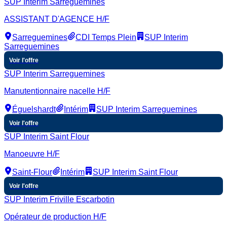
SUP Interim Sarreguemines
ASSISTANT D'AGENCE H/F
Sarreguemines
CDI Temps Plein
SUP Interim
Sarreguemines
Voir l'offre
SUP Interim Sarreguemines
Manutentionnaire nacelle H/F
Éguelshardt
Intérim
SUP Interim Sarreguemines
Voir l'offre
SUP Interim Saint Flour
Manoeuvre H/F
Saint-Flour
Intérim
SUP Interim Saint Flour
Voir l'offre
SUP Interim Friville Escarbotin
Opérateur de production H/F