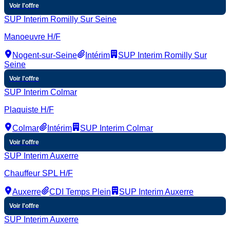
Voir l'offre
SUP Interim Romilly Sur Seine
Manoeuvre H/F
Nogent-sur-Seine
Intérim
SUP Interim Romilly Sur
Seine
Voir l'offre
SUP Interim Colmar
Plaquiste H/F
Colmar
Intérim
SUP Interim Colmar
Voir l'offre
SUP Interim Auxerre
Chauffeur SPL H/F
Auxerre
CDI Temps Plein
SUP Interim Auxerre
Voir l'offre
SUP Interim Auxerre