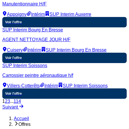
Manutentionnaire H/F
Appoigny
Intérim
SUP Interim Auxerre
Voir l'offre
SUP Interim Bourg En Bresse
AGENT NETTOYAGE JOUR H/F
Cuisery
Intérim
SUP Interim Bourg En Bresse
Voir l'offre
SUP Interim Soissons
Carrossier peintre aéronautique h/f
Villers-Cotterêts
Intérim
SUP Interim Soissons
Voir l'offre
1
2
3
...
114
Suivant
Accueil
Offres