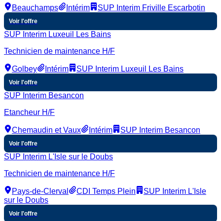
Beauchamps
Intérim
SUP Interim Friville Escarbotin
Voir l'offre
SUP Interim Luxeuil Les Bains
Technicien de maintenance H/F
Golbey
Intérim
SUP Interim Luxeuil Les Bains
Voir l'offre
SUP Interim Besancon
Etancheur H/F
Chemaudin et Vaux
Intérim
SUP Interim Besancon
Voir l'offre
SUP Interim L'Isle sur le Doubs
Technicien de maintenance H/F
Pays-de-Clerval
CDI Temps Plein
SUP Interim L'Isle
sur le Doubs
Voir l'offre