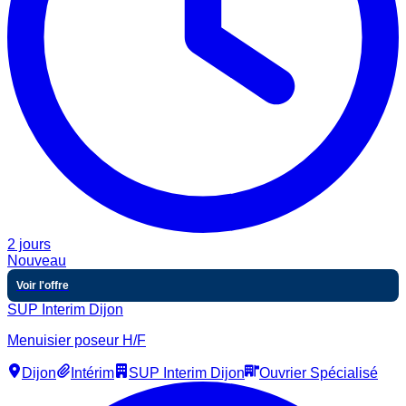
2 jours
Nouveau
Voir l'offre
SUP Interim Dijon
Menuisier poseur H/F
Dijon
Intérim
SUP Interim Dijon
Ouvrier Spécialisé