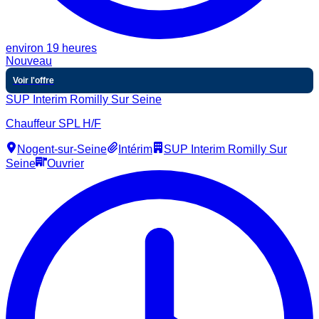
environ 19 heures
Nouveau
Voir l'offre
SUP Interim Romilly Sur Seine
Chauffeur SPL H/F
Nogent-sur-Seine
Intérim
SUP Interim Romilly Sur
Seine
Ouvrier