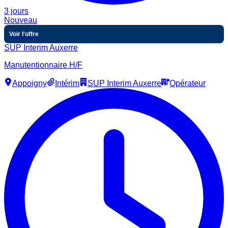
3 jours
Nouveau
Voir l'offre
SUP Interim Auxerre
Manutentionnaire H/F
Appoigny
Intérim
SUP Interim Auxerre
Opérateur