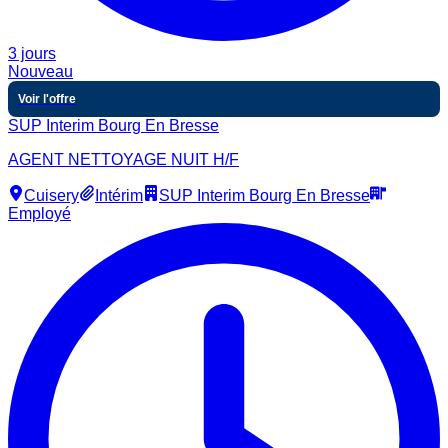
3 jours
Nouveau
Voir l'offre
SUP Interim Bourg En Bresse
AGENT NETTOYAGE NUIT H/F
Cuisery
Intérim
SUP Interim Bourg En Bresse
Employé