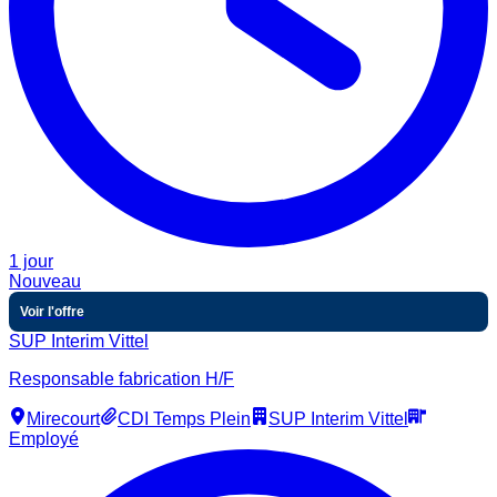
1 jour
Nouveau
Voir l'offre
SUP Interim Vittel
Responsable fabrication H/F
Mirecourt
CDI Temps Plein
SUP Interim Vittel
Employé