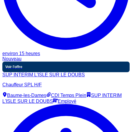
environ 15 heures
Nouveau
Voir l'offre
SUP INTERIM L'ISLE SUR LE DOUBS
Chauffeur SPL H/F
Baume-les-Dames
CDI Temps Plein
SUP INTERIM
L'ISLE SUR LE DOUBS
Employé