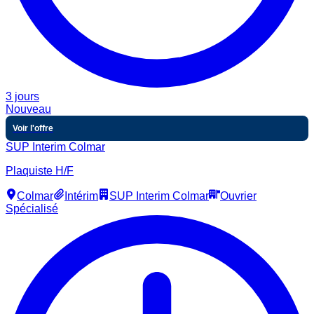
3 jours
Nouveau
Voir l'offre
SUP Interim Colmar
Plaquiste H/F
Colmar
Intérim
SUP Interim Colmar
Ouvrier
Spécialisé