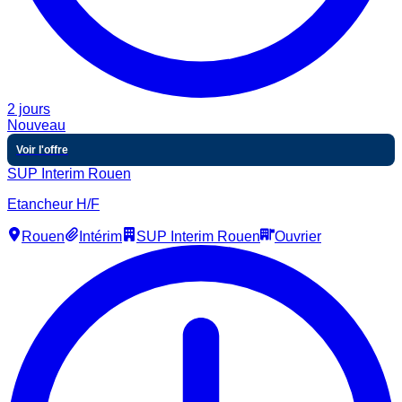
2 jours
Nouveau
Voir l'offre
SUP Interim Rouen
Etancheur H/F
Rouen
Intérim
SUP Interim Rouen
Ouvrier