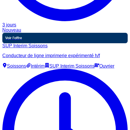
3 jours
Nouveau
Voir l'offre
SUP Interim Soissons
Conducteur de ligne imprimerie expérimenté h/f
Soissons
Intérim
SUP Interim Soissons
Ouvrier