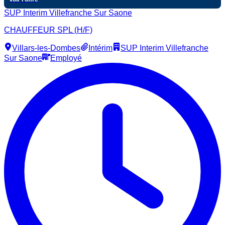
SUP Interim Villefranche Sur Saone
CHAUFFEUR SPL (H/F)
Villars-les-Dombes
Intérim
SUP Interim Villefranche
Sur Saone
Employé