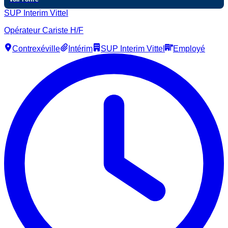
SUP Interim Vittel
Opérateur Cariste H/F
Contrexéville
Intérim
SUP Interim Vittel
Employé