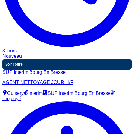
3 jours
Nouveau
Voir l'offre
SUP Interim Bourg En Bresse
AGENT NETTOYAGE JOUR H/F
Cuisery
Intérim
SUP Interim Bourg En Bresse
Employé