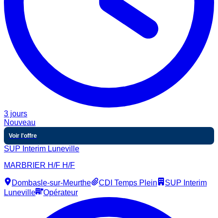
3 jours
Nouveau
Voir l'offre
SUP Interim Luneville
MARBRIER H/F H/F
Dombasle-sur-Meurthe
CDI Temps Plein
SUP Interim
Luneville
Opérateur