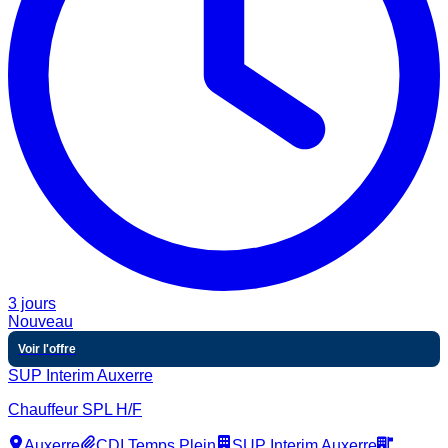
3 jours
Nouveau
Voir l'offre
SUP Interim Auxerre
Chauffeur SPL H/F
Auxerre
CDI Temps Plein
SUP Interim Auxerre