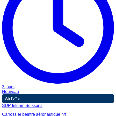
3 jours
Nouveau
Voir l'offre
SUP Interim Soissons
Carrossier peintre aéronautique h/f