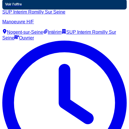
Voir l'offre
SUP Interim Romilly Sur Seine
Manoeuvre H/F
Nogent-sur-Seine
Intérim
SUP Interim Romilly Sur
Seine
Ouvrier