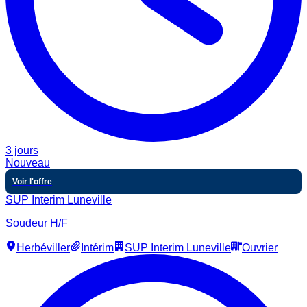
3 jours
Nouveau
Voir l'offre
SUP Interim Luneville
Soudeur H/F
Herbéviller
Intérim
SUP Interim Luneville
Ouvrier