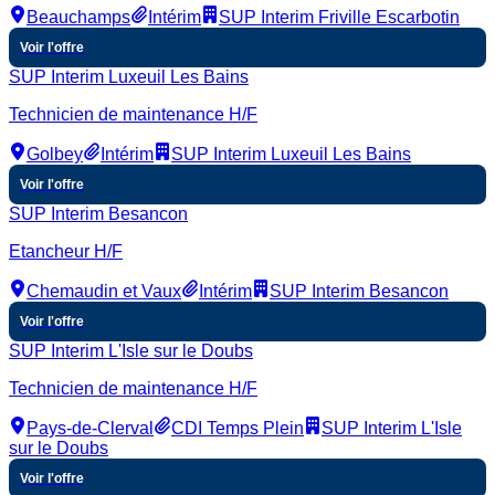
Beauchamps
Intérim
SUP Interim Friville Escarbotin
Voir l'offre
SUP Interim Luxeuil Les Bains
Technicien de maintenance H/F
Golbey
Intérim
SUP Interim Luxeuil Les Bains
Voir l'offre
SUP Interim Besancon
Etancheur H/F
Chemaudin et Vaux
Intérim
SUP Interim Besancon
Voir l'offre
SUP Interim L'Isle sur le Doubs
Technicien de maintenance H/F
Pays-de-Clerval
CDI Temps Plein
SUP Interim L'Isle
sur le Doubs
Voir l'offre