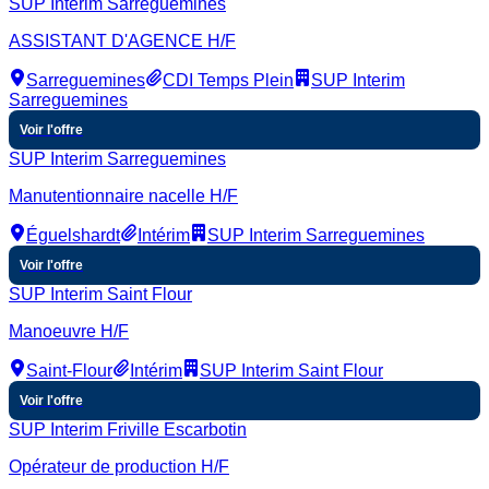
SUP Interim Sarreguemines
ASSISTANT D'AGENCE H/F
Sarreguemines
CDI Temps Plein
SUP Interim
Sarreguemines
Voir l'offre
SUP Interim Sarreguemines
Manutentionnaire nacelle H/F
Éguelshardt
Intérim
SUP Interim Sarreguemines
Voir l'offre
SUP Interim Saint Flour
Manoeuvre H/F
Saint-Flour
Intérim
SUP Interim Saint Flour
Voir l'offre
SUP Interim Friville Escarbotin
Opérateur de production H/F