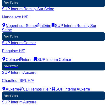
Voir l'offre
SUP Interim Romilly Sur Seine
Manoeuvre H/F
Nogent-sur-Seine
Intérim
SUP Interim Romilly Sur
Seine
Voir l'offre
SUP Interim Colmar
Plaquiste H/F
Colmar
Intérim
SUP Interim Colmar
Voir l'offre
SUP Interim Auxerre
Chauffeur SPL H/F
Auxerre
CDI Temps Plein
SUP Interim Auxerre
Voir l'offre
SUP Interim Auxerre