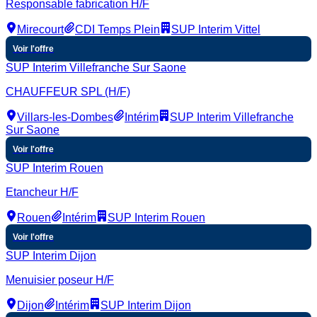
Responsable fabrication H/F
Mirecourt
CDI Temps Plein
SUP Interim Vittel
Voir l'offre
SUP Interim Villefranche Sur Saone
CHAUFFEUR SPL (H/F)
Villars-les-Dombes
Intérim
SUP Interim Villefranche
Sur Saone
Voir l'offre
SUP Interim Rouen
Etancheur H/F
Rouen
Intérim
SUP Interim Rouen
Voir l'offre
SUP Interim Dijon
Menuisier poseur H/F
Dijon
Intérim
SUP Interim Dijon