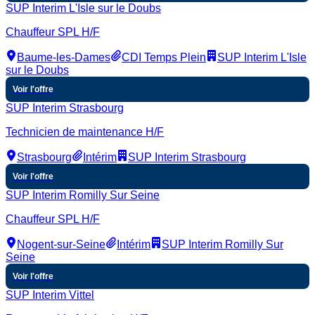
SUP Interim L'Isle sur le Doubs
Chauffeur SPL H/F
Baume-les-Dames
CDI Temps Plein
SUP Interim L'Isle
sur le Doubs
Voir l'offre
SUP Interim Strasbourg
Technicien de maintenance H/F
Strasbourg
Intérim
SUP Interim Strasbourg
Voir l'offre
SUP Interim Romilly Sur Seine
Chauffeur SPL H/F
Nogent-sur-Seine
Intérim
SUP Interim Romilly Sur
Seine
Voir l'offre
SUP Interim Vittel