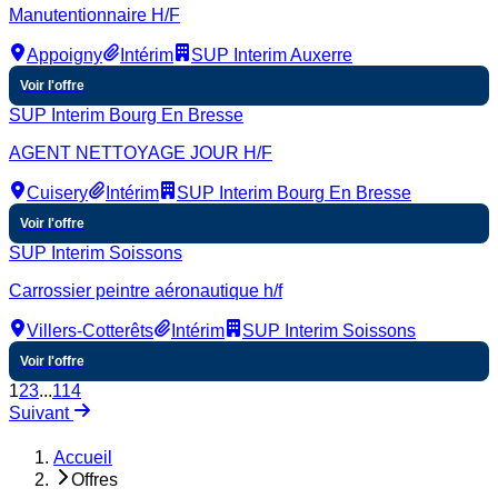
Manutentionnaire H/F
Appoigny
Intérim
SUP Interim Auxerre
Voir l'offre
SUP Interim Bourg En Bresse
AGENT NETTOYAGE JOUR H/F
Cuisery
Intérim
SUP Interim Bourg En Bresse
Voir l'offre
SUP Interim Soissons
Carrossier peintre aéronautique h/f
Villers-Cotterêts
Intérim
SUP Interim Soissons
Voir l'offre
1
2
3
...
114
Suivant
Accueil
Offres