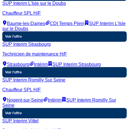
SUP Interim L'Isle sur le Doubs
Chauffeur SPL H/F
Baume-les-Dames
CDI Temps Plein
SUP Interim L'Isle
sur le Doubs
Voir l'offre
SUP Interim Strasbourg
Technicien de maintenance H/F
Strasbourg
Intérim
SUP Interim Strasbourg
Voir l'offre
SUP Interim Romilly Sur Seine
Chauffeur SPL H/F
Nogent-sur-Seine
Intérim
SUP Interim Romilly Sur
Seine
Voir l'offre
SUP Interim Vittel