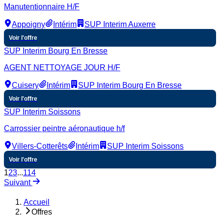
Manutentionnaire H/F
Appoigny
Intérim
SUP Interim Auxerre
Voir l'offre
SUP Interim Bourg En Bresse
AGENT NETTOYAGE JOUR H/F
Cuisery
Intérim
SUP Interim Bourg En Bresse
Voir l'offre
SUP Interim Soissons
Carrossier peintre aéronautique h/f
Villers-Cotterêts
Intérim
SUP Interim Soissons
Voir l'offre
1
2
3
...
114
Suivant
Accueil
Offres