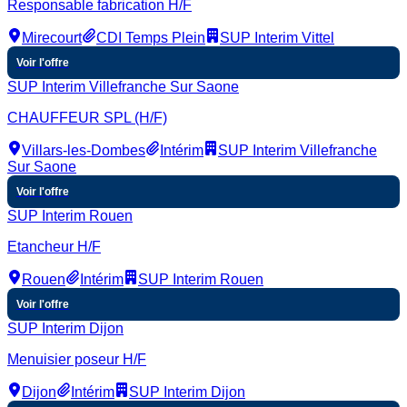
Responsable fabrication H/F
Mirecourt
CDI Temps Plein
SUP Interim Vittel
Voir l'offre
SUP Interim Villefranche Sur Saone
CHAUFFEUR SPL (H/F)
Villars-les-Dombes
Intérim
SUP Interim Villefranche
Sur Saone
Voir l'offre
SUP Interim Rouen
Etancheur H/F
Rouen
Intérim
SUP Interim Rouen
Voir l'offre
SUP Interim Dijon
Menuisier poseur H/F
Dijon
Intérim
SUP Interim Dijon