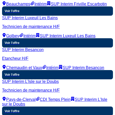
Beauchamps
Intérim
SUP Interim Friville Escarbotin
Voir l'offre
SUP Interim Luxeuil Les Bains
Technicien de maintenance H/F
Golbey
Intérim
SUP Interim Luxeuil Les Bains
Voir l'offre
SUP Interim Besancon
Etancheur H/F
Chemaudin et Vaux
Intérim
SUP Interim Besancon
Voir l'offre
SUP Interim L'Isle sur le Doubs
Technicien de maintenance H/F
Pays-de-Clerval
CDI Temps Plein
SUP Interim L'Isle
sur le Doubs
Voir l'offre