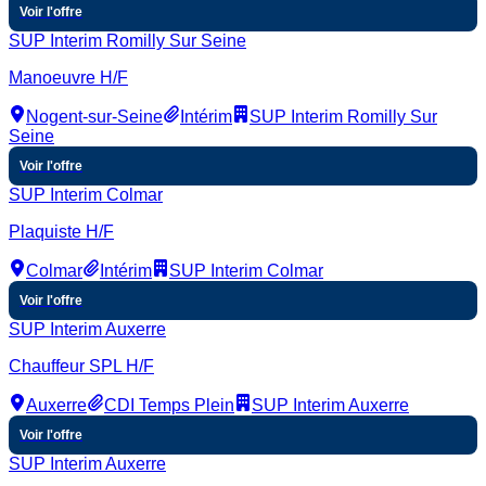
Voir l'offre
SUP Interim Romilly Sur Seine
Manoeuvre H/F
Nogent-sur-Seine
Intérim
SUP Interim Romilly Sur
Seine
Voir l'offre
SUP Interim Colmar
Plaquiste H/F
Colmar
Intérim
SUP Interim Colmar
Voir l'offre
SUP Interim Auxerre
Chauffeur SPL H/F
Auxerre
CDI Temps Plein
SUP Interim Auxerre
Voir l'offre
SUP Interim Auxerre