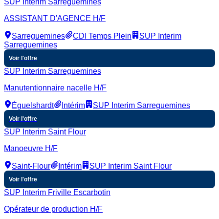
SUP Interim Sarreguemines
ASSISTANT D'AGENCE H/F
Sarreguemines
CDI Temps Plein
SUP Interim
Sarreguemines
Voir l'offre
SUP Interim Sarreguemines
Manutentionnaire nacelle H/F
Éguelshardt
Intérim
SUP Interim Sarreguemines
Voir l'offre
SUP Interim Saint Flour
Manoeuvre H/F
Saint-Flour
Intérim
SUP Interim Saint Flour
Voir l'offre
SUP Interim Friville Escarbotin
Opérateur de production H/F