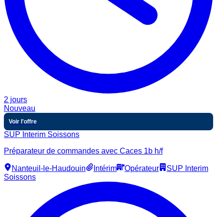
2 jours
Nouveau
Voir l'offre
SUP Interim Soissons
Préparateur de commandes avec Caces 1b h/f
Nanteuil-le-Haudouin
Intérim
Opérateur
SUP Interim
Soissons