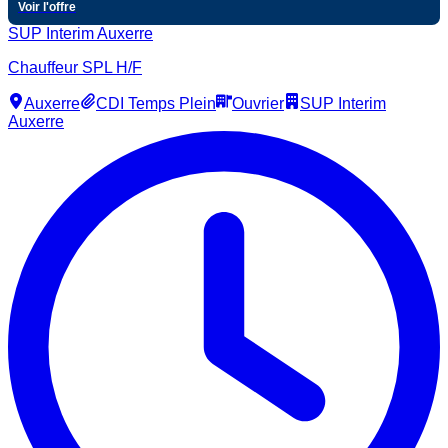
Voir l'offre
SUP Interim Auxerre
Chauffeur SPL H/F
Auxerre
CDI Temps Plein
Ouvrier
SUP Interim
Auxerre