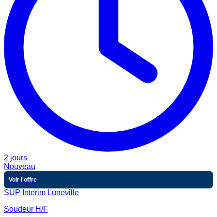
2 jours
Nouveau
Voir l'offre
SUP Interim Luneville
Soudeur H/F