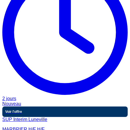
2 jours
Nouveau
Voir l'offre
SUP Interim Luneville
MARBRIER H/F H/F