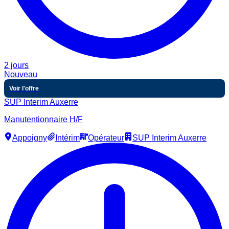
2 jours
Nouveau
Voir l'offre
SUP Interim Auxerre
Manutentionnaire H/F
Appoigny
Intérim
Opérateur
SUP Interim Auxerre