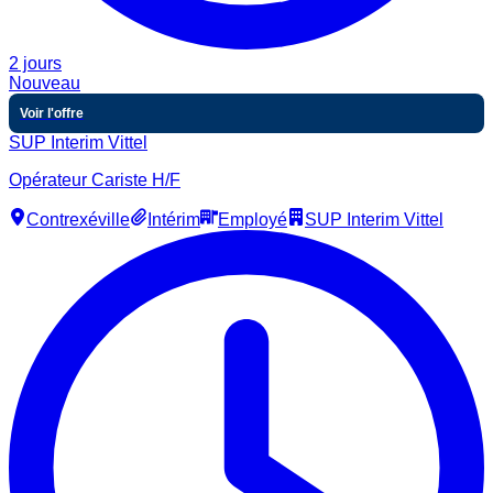
2 jours
Nouveau
Voir l'offre
SUP Interim Vittel
Opérateur Cariste H/F
Contrexéville
Intérim
Employé
SUP Interim Vittel