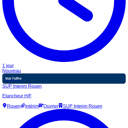
1 jour
Nouveau
Voir l'offre
SUP Interim Rouen
Etancheur H/F
Rouen
Intérim
Ouvrier
SUP Interim Rouen