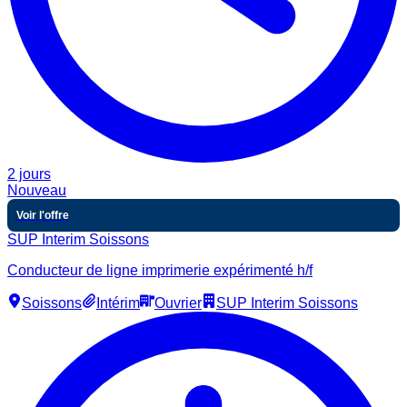
2 jours
Nouveau
Voir l'offre
SUP Interim Soissons
Conducteur de ligne imprimerie expérimenté h/f
Soissons
Intérim
Ouvrier
SUP Interim Soissons