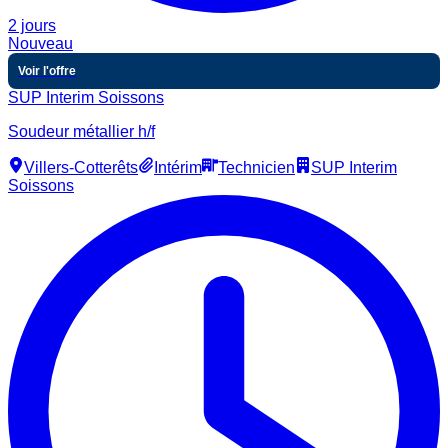
2 jours
Nouveau
Voir l'offre
SUP Interim Soissons
Soudeur métallier h/f
Villers-Cotterêts
Intérim
Technicien
SUP Interim
Soissons