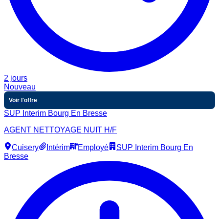
2 jours
Nouveau
Voir l'offre
SUP Interim Bourg En Bresse
AGENT NETTOYAGE NUIT H/F
Cuisery
Intérim
Employé
SUP Interim Bourg En
Bresse