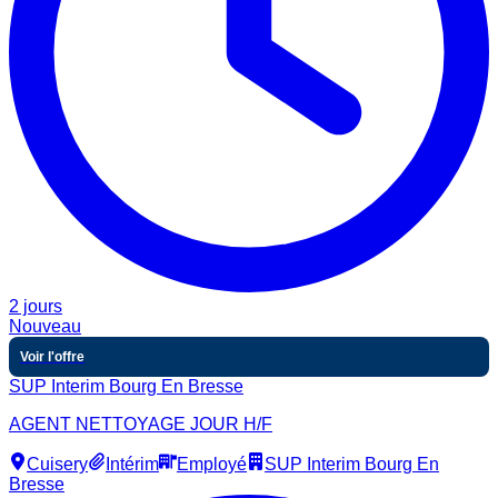
2 jours
Nouveau
Voir l'offre
SUP Interim Bourg En Bresse
AGENT NETTOYAGE JOUR H/F
Cuisery
Intérim
Employé
SUP Interim Bourg En
Bresse