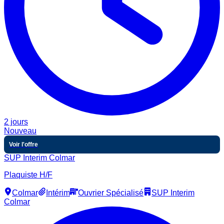
2 jours
Nouveau
Voir l'offre
SUP Interim Colmar
Plaquiste H/F
Colmar
Intérim
Ouvrier Spécialisé
SUP Interim
Colmar