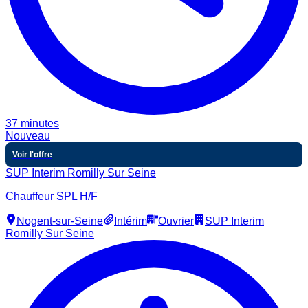
37 minutes
Nouveau
Voir l'offre
SUP Interim Romilly Sur Seine
Chauffeur SPL H/F
Nogent-sur-Seine
Intérim
Ouvrier
SUP Interim
Romilly Sur Seine