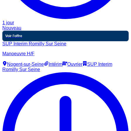
1 jour
Nouveau
Voir l'offre
SUP Interim Romilly Sur Seine
Manoeuvre H/F
Nogent-sur-Seine
Intérim
Ouvrier
SUP Interim
Romilly Sur Seine