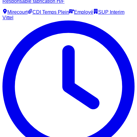
Responsable fabrication H/F
Mirecourt
CDI Temps Plein
Employé
SUP Interim
Vittel