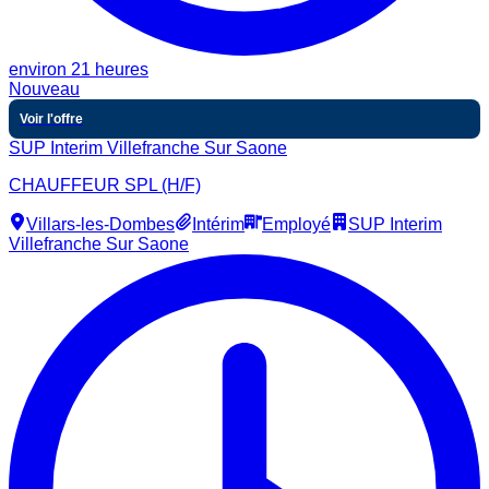
environ 21 heures
Nouveau
Voir l'offre
SUP Interim Villefranche Sur Saone
CHAUFFEUR SPL (H/F)
Villars-les-Dombes
Intérim
Employé
SUP Interim
Villefranche Sur Saone