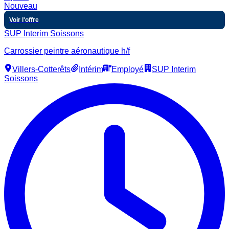
Nouveau
Voir l'offre
SUP Interim Soissons
Carrossier peintre aéronautique h/f
Villers-Cotterêts
Intérim
Employé
SUP Interim
Soissons