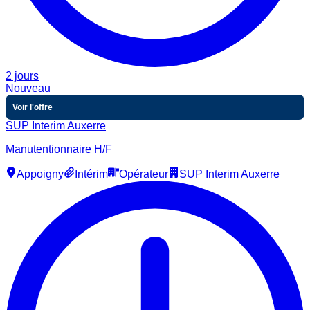
2 jours
Nouveau
Voir l'offre
SUP Interim Auxerre
Manutentionnaire H/F
Appoigny
Intérim
Opérateur
SUP Interim Auxerre