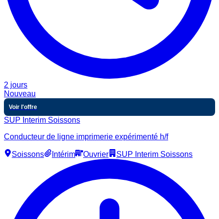
2 jours
Nouveau
Voir l'offre
SUP Interim Soissons
Conducteur de ligne imprimerie expérimenté h/f
Soissons
Intérim
Ouvrier
SUP Interim Soissons