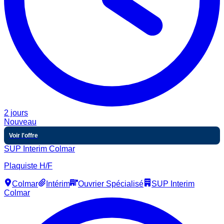
2 jours
Nouveau
Voir l'offre
SUP Interim Colmar
Plaquiste H/F
Colmar
Intérim
Ouvrier Spécialisé
SUP Interim
Colmar