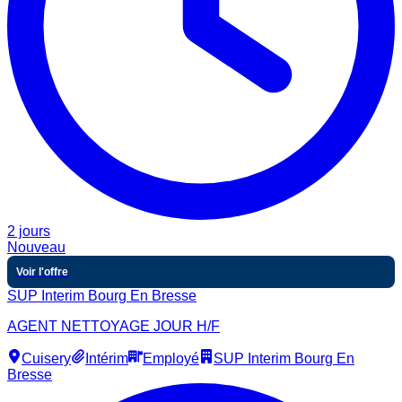
2 jours
Nouveau
Voir l'offre
SUP Interim Bourg En Bresse
AGENT NETTOYAGE JOUR H/F
Cuisery
Intérim
Employé
SUP Interim Bourg En
Bresse