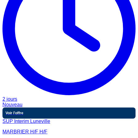
2 jours
Nouveau
Voir l'offre
SUP Interim Luneville
MARBRIER H/F H/F