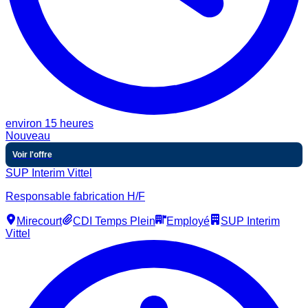
environ 15 heures
Nouveau
Voir l'offre
SUP Interim Vittel
Responsable fabrication H/F
Mirecourt
CDI Temps Plein
Employé
SUP Interim
Vittel