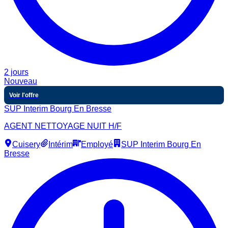
2 jours
Nouveau
Voir l'offre
SUP Interim Bourg En Bresse
AGENT NETTOYAGE NUIT H/F
Cuisery
Intérim
Employé
SUP Interim Bourg En
Bresse