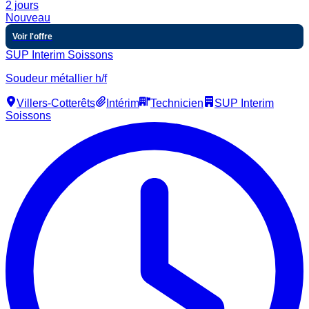
2 jours
Nouveau
Voir l'offre
SUP Interim Soissons
Soudeur métallier h/f
Villers-Cotterêts
Intérim
Technicien
SUP Interim
Soissons