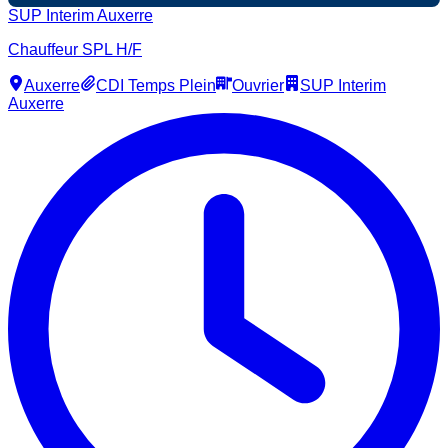
SUP Interim Auxerre
Chauffeur SPL H/F
Auxerre
CDI Temps Plein
Ouvrier
SUP Interim
Auxerre