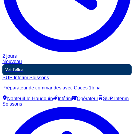
2 jours
Nouveau
Voir l'offre
SUP Interim Soissons
Préparateur de commandes avec Caces 1b h/f
Nanteuil-le-Haudouin
Intérim
Opérateur
SUP Interim
Soissons