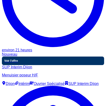
environ 21 heures
Nouveau
Voir l'offre
SUP Interim Dijon
Menuisier poseur H/F
Dijon
Intérim
Ouvrier Spécialisé
SUP Interim Dijon