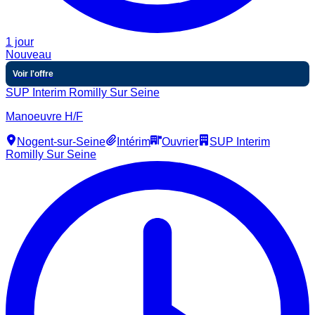
1 jour
Nouveau
Voir l'offre
SUP Interim Romilly Sur Seine
Manoeuvre H/F
Nogent-sur-Seine
Intérim
Ouvrier
SUP Interim
Romilly Sur Seine