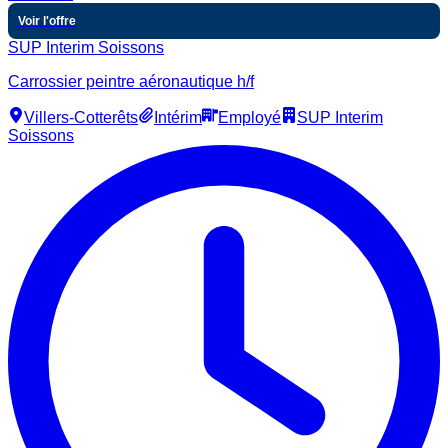
Voir l'offre
SUP Interim Soissons
Carrossier peintre aéronautique h/f
Villers-Cotterêts
Intérim
Employé
SUP Interim
Soissons