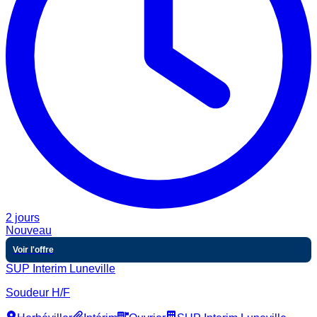
2 jours
Nouveau
Voir l'offre
SUP Interim Luneville
Soudeur H/F