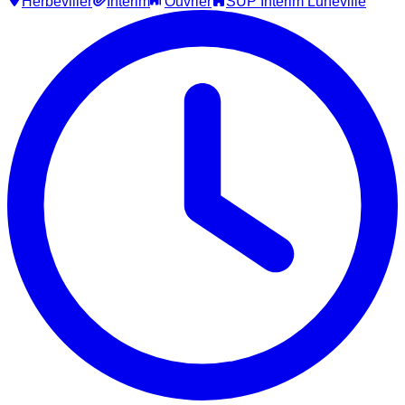
Herbéviller
Intérim
Ouvrier
SUP Interim Luneville