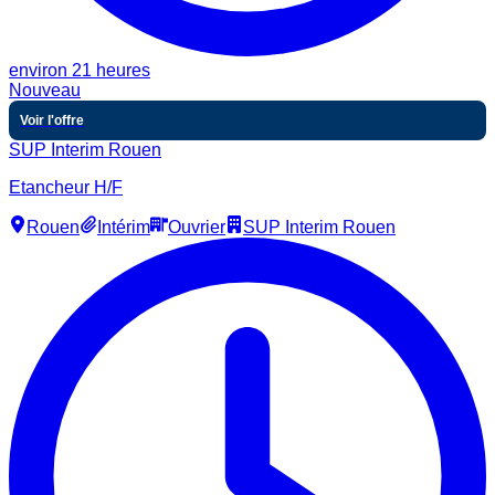
environ 21 heures
Nouveau
Voir l'offre
SUP Interim Rouen
Etancheur H/F
Rouen
Intérim
Ouvrier
SUP Interim Rouen