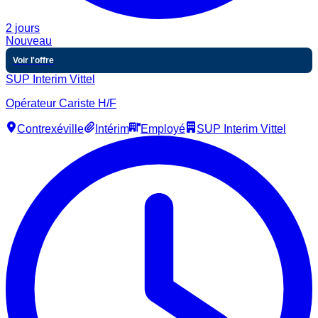
2 jours
Nouveau
Voir l'offre
SUP Interim Vittel
Opérateur Cariste H/F
Contrexéville
Intérim
Employé
SUP Interim Vittel