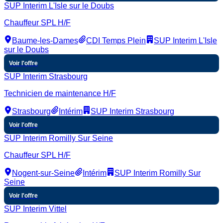
SUP Interim L'Isle sur le Doubs
Chauffeur SPL H/F
Baume-les-Dames
CDI Temps Plein
SUP Interim L'Isle
sur le Doubs
Voir l'offre
SUP Interim Strasbourg
Technicien de maintenance H/F
Strasbourg
Intérim
SUP Interim Strasbourg
Voir l'offre
SUP Interim Romilly Sur Seine
Chauffeur SPL H/F
Nogent-sur-Seine
Intérim
SUP Interim Romilly Sur
Seine
Voir l'offre
SUP Interim Vittel