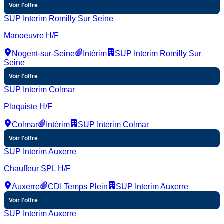
Voir l'offre
SUP Interim Romilly Sur Seine
Manoeuvre H/F
Nogent-sur-Seine
Intérim
SUP Interim Romilly Sur
Seine
Voir l'offre
SUP Interim Colmar
Plaquiste H/F
Colmar
Intérim
SUP Interim Colmar
Voir l'offre
SUP Interim Auxerre
Chauffeur SPL H/F
Auxerre
CDI Temps Plein
SUP Interim Auxerre
Voir l'offre
SUP Interim Auxerre