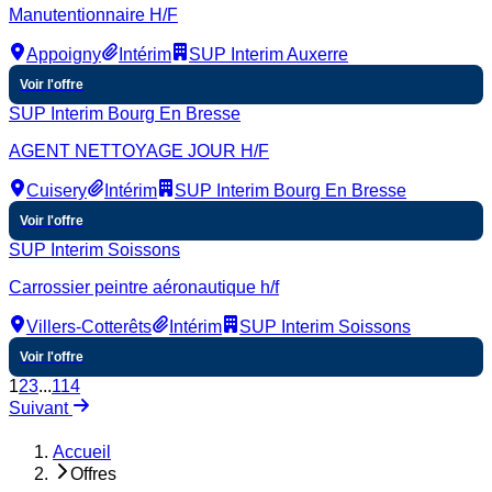
Manutentionnaire H/F
Appoigny
Intérim
SUP Interim Auxerre
Voir l'offre
SUP Interim Bourg En Bresse
AGENT NETTOYAGE JOUR H/F
Cuisery
Intérim
SUP Interim Bourg En Bresse
Voir l'offre
SUP Interim Soissons
Carrossier peintre aéronautique h/f
Villers-Cotterêts
Intérim
SUP Interim Soissons
Voir l'offre
1
2
3
...
114
Suivant
Accueil
Offres