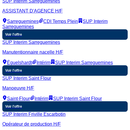
SUP Interim Sarreguemines
ASSISTANT D'AGENCE H/F
Sarreguemines
CDI Temps Plein
SUP Interim
Sarreguemines
Voir l'offre
SUP Interim Sarreguemines
Manutentionnaire nacelle H/F
Éguelshardt
Intérim
SUP Interim Sarreguemines
Voir l'offre
SUP Interim Saint Flour
Manoeuvre H/F
Saint-Flour
Intérim
SUP Interim Saint Flour
Voir l'offre
SUP Interim Friville Escarbotin
Opérateur de production H/F