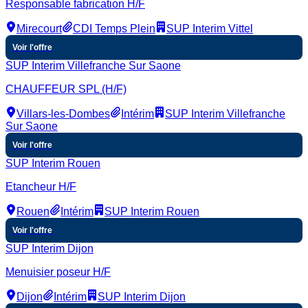
Responsable fabrication H/F
Mirecourt
CDI Temps Plein
SUP Interim Vittel
Voir l'offre
SUP Interim Villefranche Sur Saone
CHAUFFEUR SPL (H/F)
Villars-les-Dombes
Intérim
SUP Interim Villefranche
Sur Saone
Voir l'offre
SUP Interim Rouen
Etancheur H/F
Rouen
Intérim
SUP Interim Rouen
Voir l'offre
SUP Interim Dijon
Menuisier poseur H/F
Dijon
Intérim
SUP Interim Dijon