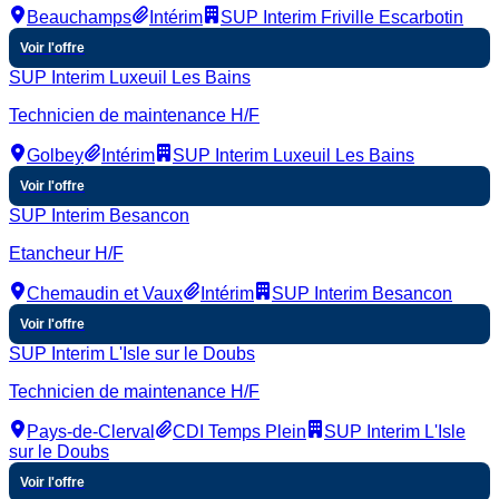
Beauchamps
Intérim
SUP Interim Friville Escarbotin
Voir l'offre
SUP Interim Luxeuil Les Bains
Technicien de maintenance H/F
Golbey
Intérim
SUP Interim Luxeuil Les Bains
Voir l'offre
SUP Interim Besancon
Etancheur H/F
Chemaudin et Vaux
Intérim
SUP Interim Besancon
Voir l'offre
SUP Interim L'Isle sur le Doubs
Technicien de maintenance H/F
Pays-de-Clerval
CDI Temps Plein
SUP Interim L'Isle
sur le Doubs
Voir l'offre