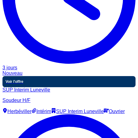
3 jours
Nouveau
Voir l'offre
SUP Interim Luneville
Soudeur H/F
Herbéviller
Intérim
SUP Interim Luneville
Ouvrier