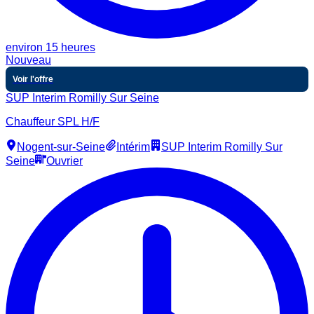
environ 15 heures
Nouveau
Voir l'offre
SUP Interim Romilly Sur Seine
Chauffeur SPL H/F
Nogent-sur-Seine
Intérim
SUP Interim Romilly Sur
Seine
Ouvrier