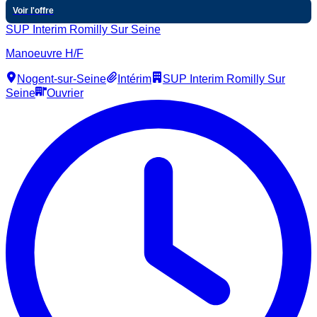
Voir l'offre
SUP Interim Romilly Sur Seine
Manoeuvre H/F
Nogent-sur-Seine
Intérim
SUP Interim Romilly Sur
Seine
Ouvrier