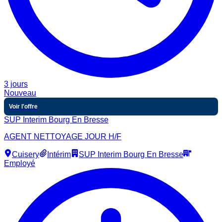
3 jours
Nouveau
Voir l'offre
SUP Interim Bourg En Bresse
AGENT NETTOYAGE JOUR H/F
Cuisery
Intérim
SUP Interim Bourg En Bresse
Employé