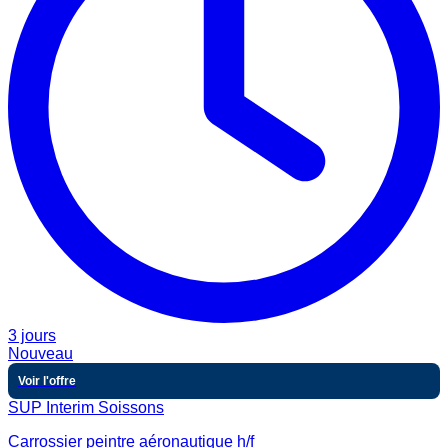
3 jours
Nouveau
Voir l'offre
SUP Interim Soissons
Carrossier peintre aéronautique h/f