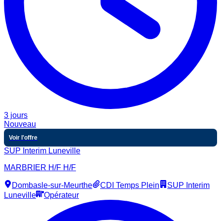
3 jours
Nouveau
Voir l'offre
SUP Interim Luneville
MARBRIER H/F H/F
Dombasle-sur-Meurthe
CDI Temps Plein
SUP Interim
Luneville
Opérateur