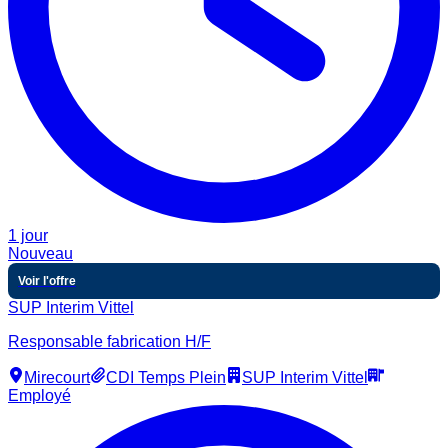
1 jour
Nouveau
Voir l'offre
SUP Interim Vittel
Responsable fabrication H/F
Mirecourt
CDI Temps Plein
SUP Interim Vittel
Employé