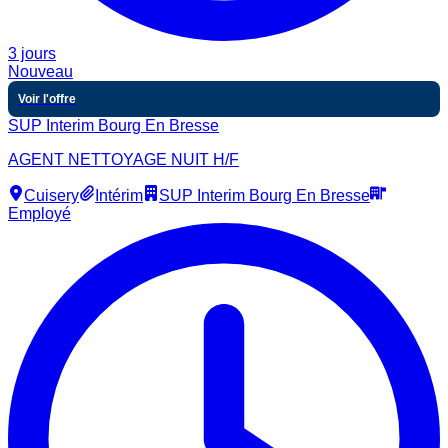
3 jours
Nouveau
Voir l'offre
SUP Interim Bourg En Bresse
AGENT NETTOYAGE NUIT H/F
Cuisery
Intérim
SUP Interim Bourg En Bresse
Employé