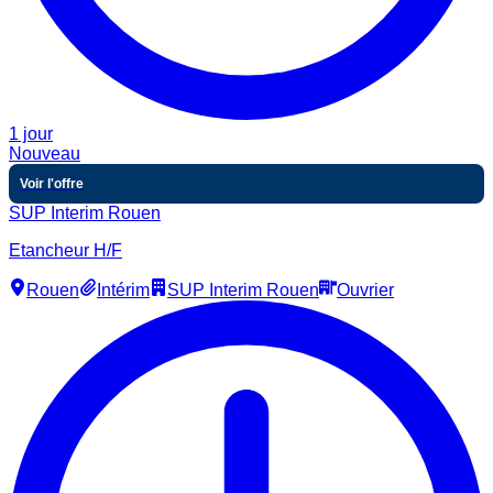
1 jour
Nouveau
Voir l'offre
SUP Interim Rouen
Etancheur H/F
Rouen
Intérim
SUP Interim Rouen
Ouvrier