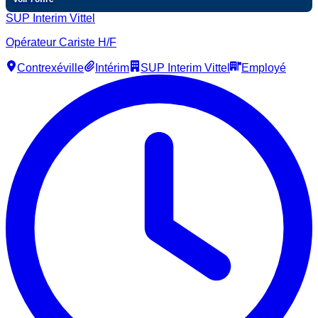
SUP Interim Vittel
Opérateur Cariste H/F
Contrexéville
Intérim
SUP Interim Vittel
Employé