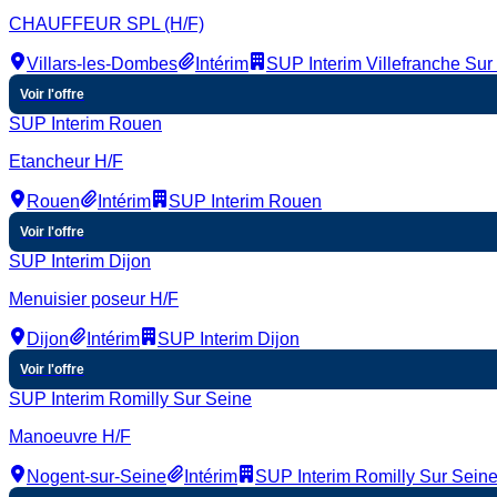
CHAUFFEUR SPL (H/F)
Villars-les-Dombes
Intérim
SUP Interim Villefranche Su
Voir l'offre
SUP Interim Rouen
Etancheur H/F
Rouen
Intérim
SUP Interim Rouen
Voir l'offre
SUP Interim Dijon
Menuisier poseur H/F
Dijon
Intérim
SUP Interim Dijon
Voir l'offre
SUP Interim Romilly Sur Seine
Manoeuvre H/F
Nogent-sur-Seine
Intérim
SUP Interim Romilly Sur Sein