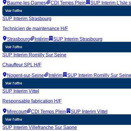
Baume-les-Dames
CDI Temps Plein
SUP Interim L'Isle 
Voir l'offre
SUP Interim Strasbourg
Technicien de maintenance H/F
Strasbourg
Intérim
SUP Interim Strasbourg
Voir l'offre
SUP Interim Romilly Sur Seine
Chauffeur SPL H/F
Nogent-sur-Seine
Intérim
SUP Interim Romilly Sur Sein
Voir l'offre
SUP Interim Vittel
Responsable fabrication H/F
Mirecourt
CDI Temps Plein
SUP Interim Vittel
Voir l'offre
SUP Interim Villefranche Sur Saone