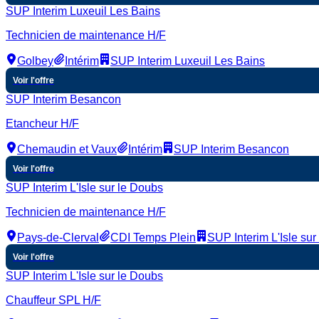
SUP Interim Luxeuil Les Bains
Technicien de maintenance H/F
Golbey
Intérim
SUP Interim Luxeuil Les Bains
Voir l'offre
SUP Interim Besancon
Etancheur H/F
Chemaudin et Vaux
Intérim
SUP Interim Besancon
Voir l'offre
SUP Interim L'Isle sur le Doubs
Technicien de maintenance H/F
Pays-de-Clerval
CDI Temps Plein
SUP Interim L'Isle sur
Voir l'offre
SUP Interim L'Isle sur le Doubs
Chauffeur SPL H/F