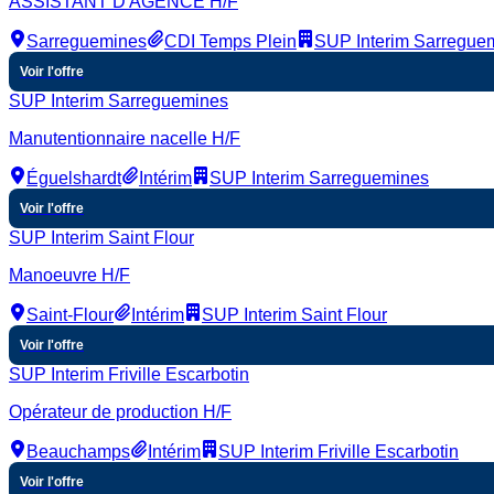
ASSISTANT D'AGENCE H/F
Sarreguemines
CDI Temps Plein
SUP Interim Sarregue
Voir l'offre
SUP Interim Sarreguemines
Manutentionnaire nacelle H/F
Éguelshardt
Intérim
SUP Interim Sarreguemines
Voir l'offre
SUP Interim Saint Flour
Manoeuvre H/F
Saint-Flour
Intérim
SUP Interim Saint Flour
Voir l'offre
SUP Interim Friville Escarbotin
Opérateur de production H/F
Beauchamps
Intérim
SUP Interim Friville Escarbotin
Voir l'offre