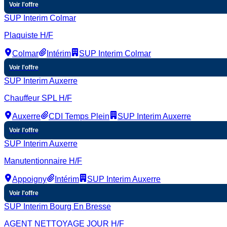
Voir l'offre
SUP Interim Colmar
Plaquiste H/F
Colmar
Intérim
SUP Interim Colmar
Voir l'offre
SUP Interim Auxerre
Chauffeur SPL H/F
Auxerre
CDI Temps Plein
SUP Interim Auxerre
Voir l'offre
SUP Interim Auxerre
Manutentionnaire H/F
Appoigny
Intérim
SUP Interim Auxerre
Voir l'offre
SUP Interim Bourg En Bresse
AGENT NETTOYAGE JOUR H/F