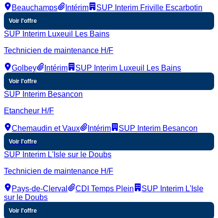
Beauchamps
Intérim
SUP Interim Friville Escarbotin
Voir l'offre
SUP Interim Luxeuil Les Bains
Technicien de maintenance H/F
Golbey
Intérim
SUP Interim Luxeuil Les Bains
Voir l'offre
SUP Interim Besancon
Etancheur H/F
Chemaudin et Vaux
Intérim
SUP Interim Besancon
Voir l'offre
SUP Interim L'Isle sur le Doubs
Technicien de maintenance H/F
Pays-de-Clerval
CDI Temps Plein
SUP Interim L'Isle
sur le Doubs
Voir l'offre