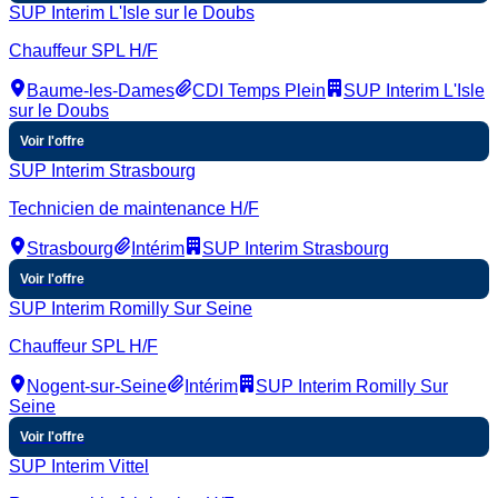
SUP Interim L'Isle sur le Doubs
Chauffeur SPL H/F
Baume-les-Dames
CDI Temps Plein
SUP Interim L'Isle
sur le Doubs
Voir l'offre
SUP Interim Strasbourg
Technicien de maintenance H/F
Strasbourg
Intérim
SUP Interim Strasbourg
Voir l'offre
SUP Interim Romilly Sur Seine
Chauffeur SPL H/F
Nogent-sur-Seine
Intérim
SUP Interim Romilly Sur
Seine
Voir l'offre
SUP Interim Vittel