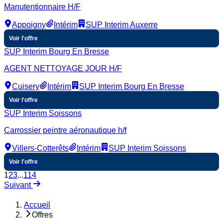
Manutentionnaire H/F
Appoigny
Intérim
SUP Interim Auxerre
Voir l'offre
SUP Interim Bourg En Bresse
AGENT NETTOYAGE JOUR H/F
Cuisery
Intérim
SUP Interim Bourg En Bresse
Voir l'offre
SUP Interim Soissons
Carrossier peintre aéronautique h/f
Villers-Cotterêts
Intérim
SUP Interim Soissons
Voir l'offre
1
2
3
...
114
Suivant
Accueil
Offres