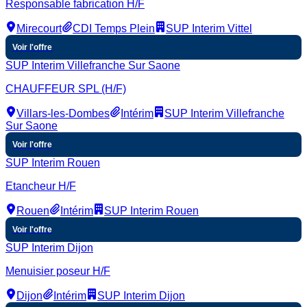
Responsable fabrication H/F
Mirecourt
CDI Temps Plein
SUP Interim Vittel
Voir l'offre
SUP Interim Villefranche Sur Saone
CHAUFFEUR SPL (H/F)
Villars-les-Dombes
Intérim
SUP Interim Villefranche
Sur Saone
Voir l'offre
SUP Interim Rouen
Etancheur H/F
Rouen
Intérim
SUP Interim Rouen
Voir l'offre
SUP Interim Dijon
Menuisier poseur H/F
Dijon
Intérim
SUP Interim Dijon