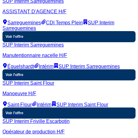
SUP Interim Sarreguemines
ASSISTANT D'AGENCE H/F
Sarreguemines
CDI Temps Plein
SUP Interim
Sarreguemines
Voir l'offre
SUP Interim Sarreguemines
Manutentionnaire nacelle H/F
Éguelshardt
Intérim
SUP Interim Sarreguemines
Voir l'offre
SUP Interim Saint Flour
Manoeuvre H/F
Saint-Flour
Intérim
SUP Interim Saint Flour
Voir l'offre
SUP Interim Friville Escarbotin
Opérateur de production H/F