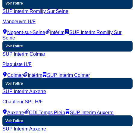
Voir l'offre
SUP Interim Romilly Sur Seine
Manoeuvre H/F
Nogent-sur-Seine
Intérim
SUP Interim Romilly Sur
Seine
Voir l'offre
SUP Interim Colmar
Plaquiste H/F
Colmar
Intérim
SUP Interim Colmar
Voir l'offre
SUP Interim Auxerre
Chauffeur SPL H/F
Auxerre
CDI Temps Plein
SUP Interim Auxerre
Voir l'offre
SUP Interim Auxerre