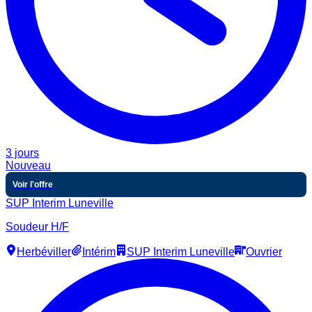
3 jours
Nouveau
Voir l'offre
SUP Interim Luneville
Soudeur H/F
Herbéviller
Intérim
SUP Interim Luneville
Ouvrier