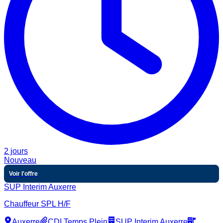
2 jours
Nouveau
Voir l'offre
SUP Interim Auxerre
Chauffeur SPL H/F
Auxerre
CDI Temps Plein
SUP Interim Auxerre