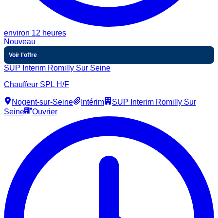
environ 12 heures
Nouveau
Voir l'offre
SUP Interim Romilly Sur Seine
Chauffeur SPL H/F
Nogent-sur-Seine
Intérim
SUP Interim Romilly Sur
Seine
Ouvrier