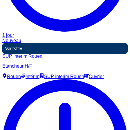
1 jour
Nouveau
Voir l'offre
SUP Interim Rouen
Etancheur H/F
Rouen
Intérim
SUP Interim Rouen
Ouvrier