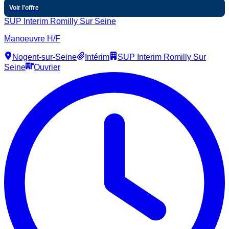
Voir l'offre
SUP Interim Romilly Sur Seine
Manoeuvre H/F
Nogent-sur-Seine
Intérim
SUP Interim Romilly Sur
Seine
Ouvrier