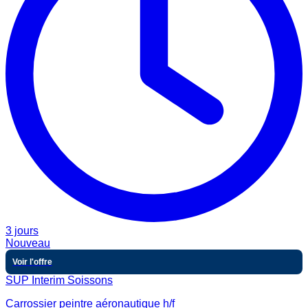
3 jours
Nouveau
Voir l'offre
SUP Interim Soissons
Carrossier peintre aéronautique h/f