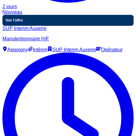
2 jours
Nouveau
Voir l'offre
SUP Interim Auxerre
Manutentionnaire H/F
Appoigny
Intérim
SUP Interim Auxerre
Opérateur