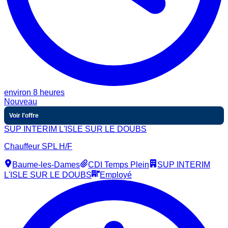
environ 8 heures
Nouveau
Voir l'offre
SUP INTERIM L'ISLE SUR LE DOUBS
Chauffeur SPL H/F
Baume-les-Dames
CDI Temps Plein
SUP INTERIM
L'ISLE SUR LE DOUBS
Employé