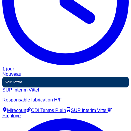
1 jour
Nouveau
Voir l'offre
SUP Interim Vittel
Responsable fabrication H/F
Mirecourt
CDI Temps Plein
SUP Interim Vittel
Employé