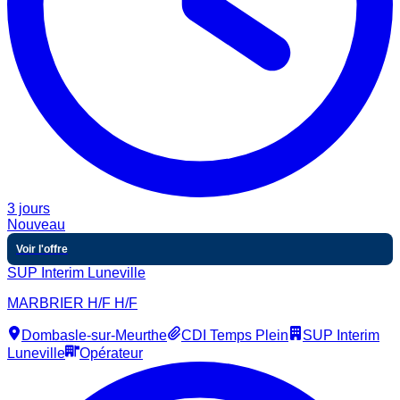
3 jours
Nouveau
Voir l'offre
SUP Interim Luneville
MARBRIER H/F H/F
Dombasle-sur-Meurthe
CDI Temps Plein
SUP Interim
Luneville
Opérateur