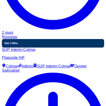
2 jours
Nouveau
Voir l'offre
SUP Interim Colmar
Plaquiste H/F
Colmar
Intérim
SUP Interim Colmar
Ouvrier
Spécialisé