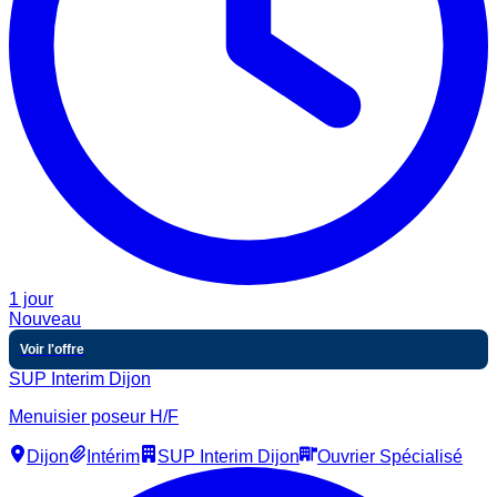
1 jour
Nouveau
Voir l'offre
SUP Interim Dijon
Menuisier poseur H/F
Dijon
Intérim
SUP Interim Dijon
Ouvrier Spécialisé