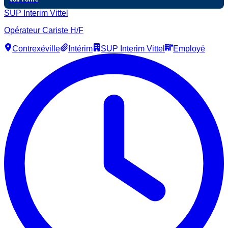
SUP Interim Vittel
Opérateur Cariste H/F
Contrexéville
Intérim
SUP Interim Vittel
Employé