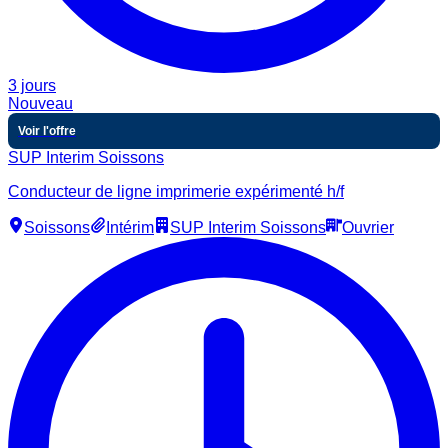
3 jours
Nouveau
Voir l'offre
SUP Interim Soissons
Conducteur de ligne imprimerie expérimenté h/f
Soissons
Intérim
SUP Interim Soissons
Ouvrier