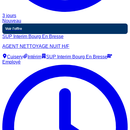
3 jours
Nouveau
Voir l'offre
SUP Interim Bourg En Bresse
AGENT NETTOYAGE NUIT H/F
Cuisery
Intérim
SUP Interim Bourg En Bresse
Employé