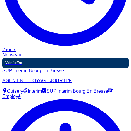
2 jours
Nouveau
Voir l'offre
SUP Interim Bourg En Bresse
AGENT NETTOYAGE JOUR H/F
Cuisery
Intérim
SUP Interim Bourg En Bresse
Employé