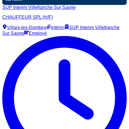
SUP Interim Villefranche Sur Saone
CHAUFFEUR SPL (H/F)
Villars-les-Dombes
Intérim
SUP Interim Villefranche
Sur Saone
Employé