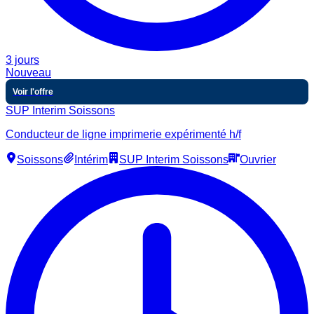
3 jours
Nouveau
Voir l'offre
SUP Interim Soissons
Conducteur de ligne imprimerie expérimenté h/f
Soissons
Intérim
SUP Interim Soissons
Ouvrier