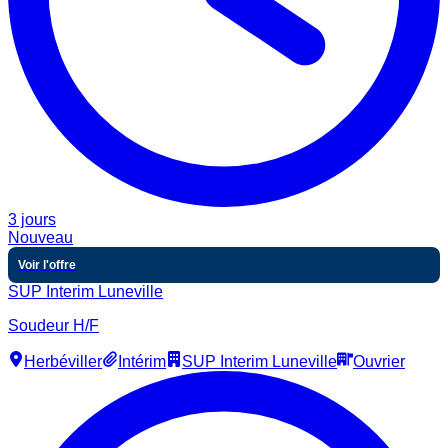
3 jours
Nouveau
Voir l'offre
SUP Interim Luneville
Soudeur H/F
Herbéviller
Intérim
SUP Interim Luneville
Ouvrier