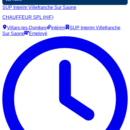
SUP Interim Villefranche Sur Saone
CHAUFFEUR SPL (H/F)
Villars-les-Dombes
Intérim
SUP Interim Villefranche
Sur Saone
Employé