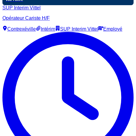
SUP Interim Vittel
Opérateur Cariste H/F
Contrexéville
Intérim
SUP Interim Vittel
Employé