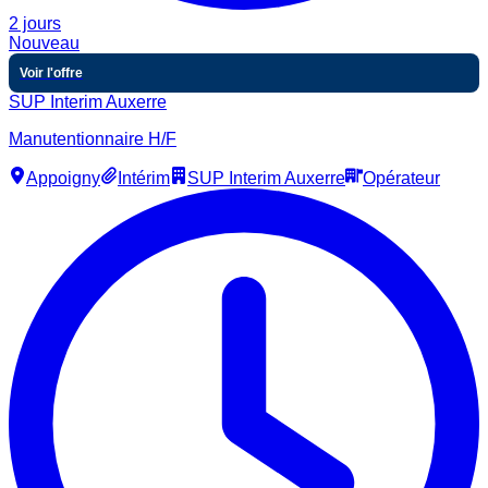
2 jours
Nouveau
Voir l'offre
SUP Interim Auxerre
Manutentionnaire H/F
Appoigny
Intérim
SUP Interim Auxerre
Opérateur