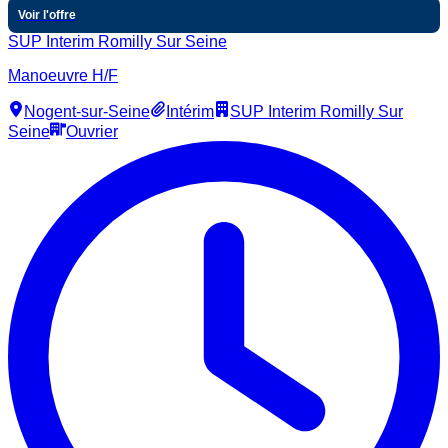
Voir l'offre
SUP Interim Romilly Sur Seine
Manoeuvre H/F
Nogent-sur-Seine
Intérim
SUP Interim Romilly Sur
Seine
Ouvrier