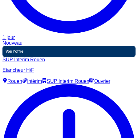
1 jour
Nouveau
Voir l'offre
SUP Interim Rouen
Etancheur H/F
Rouen
Intérim
SUP Interim Rouen
Ouvrier