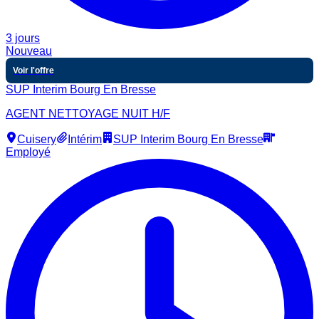
3 jours
Nouveau
Voir l'offre
SUP Interim Bourg En Bresse
AGENT NETTOYAGE NUIT H/F
Cuisery
Intérim
SUP Interim Bourg En Bresse
Employé