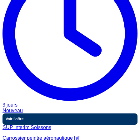
3 jours
Nouveau
Voir l'offre
SUP Interim Soissons
Carrossier peintre aéronautique h/f