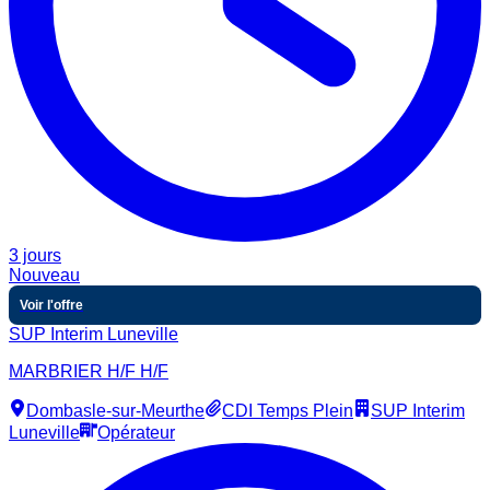
3 jours
Nouveau
Voir l'offre
SUP Interim Luneville
MARBRIER H/F H/F
Dombasle-sur-Meurthe
CDI Temps Plein
SUP Interim
Luneville
Opérateur