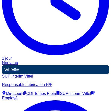
1 jour
Nouveau
Voir l'offre
SUP Interim Vittel
Responsable fabrication H/F
Mirecourt
CDI Temps Plein
SUP Interim Vittel
Employé