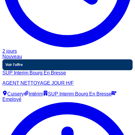
2 jours
Nouveau
Voir l'offre
SUP Interim Bourg En Bresse
AGENT NETTOYAGE JOUR H/F
Cuisery
Intérim
SUP Interim Bourg En Bresse
Employé