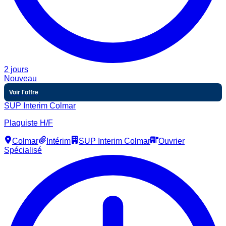
2 jours
Nouveau
Voir l'offre
SUP Interim Colmar
Plaquiste H/F
Colmar
Intérim
SUP Interim Colmar
Ouvrier
Spécialisé