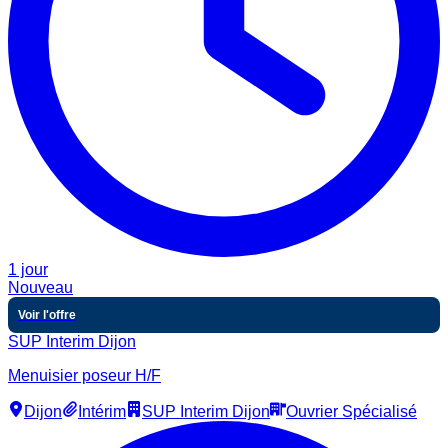
1 jour
Nouveau
Voir l'offre
SUP Interim Dijon
Menuisier poseur H/F
Dijon
Intérim
SUP Interim Dijon
Ouvrier Spécialisé