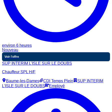
environ 6 heures
Nouveau
Voir l'offre
SUP INTERIM L'ISLE SUR LE DOUBS
Chauffeur SPL H/F
Baume-les-Dames
CDI Temps Plein
SUP INTERIM
L'ISLE SUR LE DOUBS
Employé