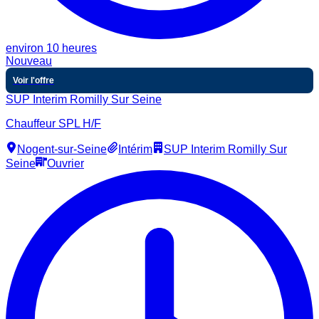
environ 10 heures
Nouveau
Voir l'offre
SUP Interim Romilly Sur Seine
Chauffeur SPL H/F
Nogent-sur-Seine
Intérim
SUP Interim Romilly Sur
Seine
Ouvrier