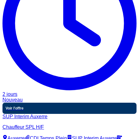
2 jours
Nouveau
Voir l'offre
SUP Interim Auxerre
Chauffeur SPL H/F
Auxerre
CDI Temps Plein
SUP Interim Auxerre