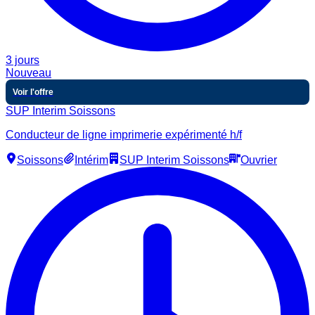
3 jours
Nouveau
Voir l'offre
SUP Interim Soissons
Conducteur de ligne imprimerie expérimenté h/f
Soissons
Intérim
SUP Interim Soissons
Ouvrier