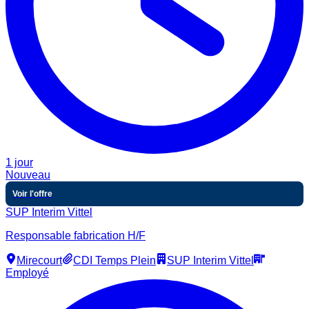
1 jour
Nouveau
Voir l'offre
SUP Interim Vittel
Responsable fabrication H/F
Mirecourt
CDI Temps Plein
SUP Interim Vittel
Employé