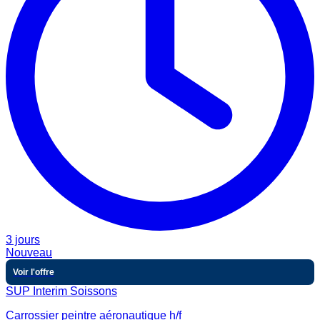
3 jours
Nouveau
Voir l'offre
SUP Interim Soissons
Carrossier peintre aéronautique h/f