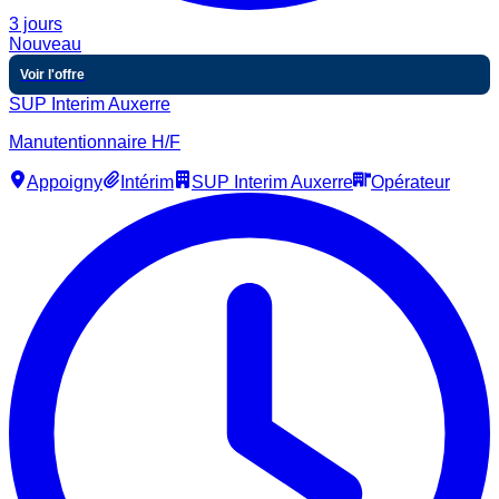
3 jours
Nouveau
Voir l'offre
SUP Interim Auxerre
Manutentionnaire H/F
Appoigny
Intérim
SUP Interim Auxerre
Opérateur