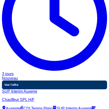
3 jours
Nouveau
Voir l'offre
SUP Interim Auxerre
Chauffeur SPL H/F
Auxerre
CDI Temps Plein
SUP Interim Auxerre