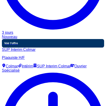
3 jours
Nouveau
Voir l'offre
SUP Interim Colmar
Plaquiste H/F
Colmar
Intérim
SUP Interim Colmar
Ouvrier
Spécialisé