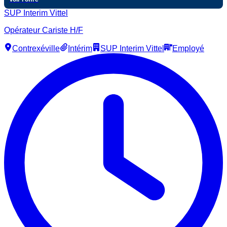
SUP Interim Vittel
Opérateur Cariste H/F
Contrexéville
Intérim
SUP Interim Vittel
Employé