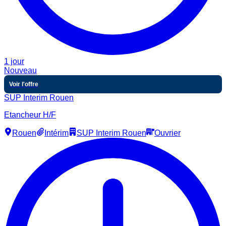
1 jour
Nouveau
Voir l'offre
SUP Interim Rouen
Etancheur H/F
Rouen
Intérim
SUP Interim Rouen
Ouvrier