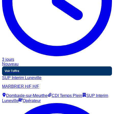
3 jours
Nouveau
Voir l'offre
SUP Interim Luneville
MARBRIER H/F H/F
Dombasle-sur-Meurthe
CDI Temps Plein
SUP Interim
Luneville
Opérateur