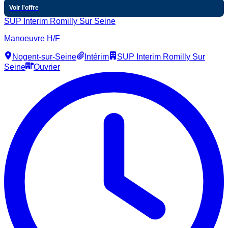
Voir l'offre
SUP Interim Romilly Sur Seine
Manoeuvre H/F
Nogent-sur-Seine
Intérim
SUP Interim Romilly Sur
Seine
Ouvrier