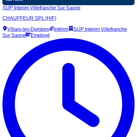
SUP Interim Villefranche Sur Saone
CHAUFFEUR SPL (H/F)
Villars-les-Dombes
Intérim
SUP Interim Villefranche
Sur Saone
Employé