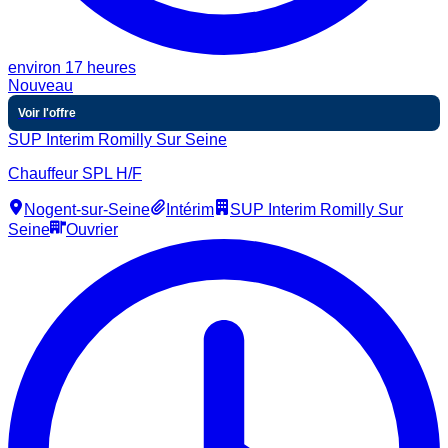
environ 17 heures
Nouveau
Voir l'offre
SUP Interim Romilly Sur Seine
Chauffeur SPL H/F
Nogent-sur-Seine
Intérim
SUP Interim Romilly Sur
Seine
Ouvrier