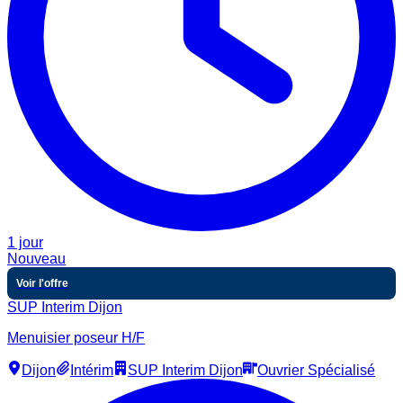
1 jour
Nouveau
Voir l'offre
SUP Interim Dijon
Menuisier poseur H/F
Dijon
Intérim
SUP Interim Dijon
Ouvrier Spécialisé