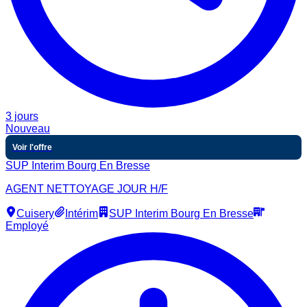
3 jours
Nouveau
Voir l'offre
SUP Interim Bourg En Bresse
AGENT NETTOYAGE JOUR H/F
Cuisery
Intérim
SUP Interim Bourg En Bresse
Employé