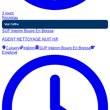
3 jours
Nouveau
Voir l'offre
SUP Interim Bourg En Bresse
AGENT NETTOYAGE NUIT H/F
Cuisery
Intérim
SUP Interim Bourg En Bresse
Employé