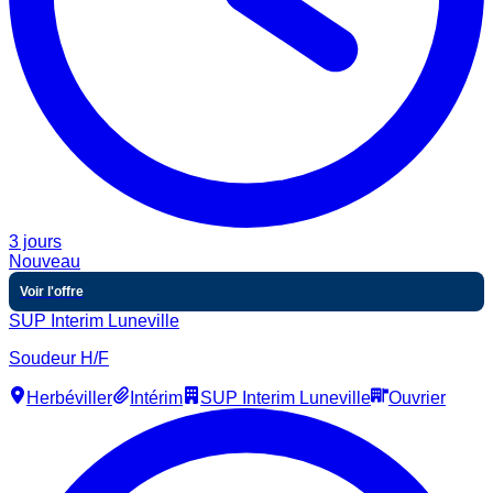
3 jours
Nouveau
Voir l'offre
SUP Interim Luneville
Soudeur H/F
Herbéviller
Intérim
SUP Interim Luneville
Ouvrier