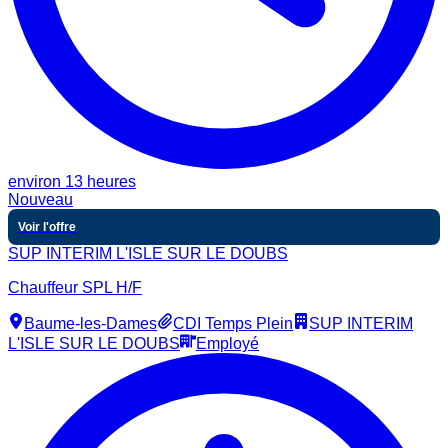
environ 13 heures
Nouveau
Voir l'offre
SUP INTERIM L'ISLE SUR LE DOUBS
Chauffeur SPL H/F
Baume-les-Dames
CDI Temps Plein
SUP INTERIM
L'ISLE SUR LE DOUBS
Employé