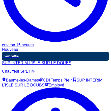
environ 15 heures
Nouveau
Voir l'offre
SUP INTERIM L'ISLE SUR LE DOUBS
Chauffeur SPL H/F
Baume-les-Dames
CDI Temps Plein
SUP INTERIM
L'ISLE SUR LE DOUBS
Employé