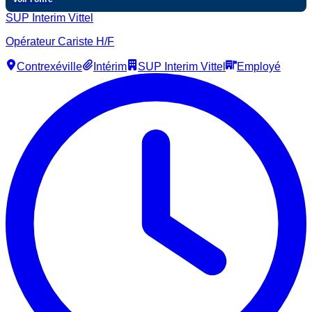
SUP Interim Vittel
Opérateur Cariste H/F
Contrexéville
Intérim
SUP Interim Vittel
Employé