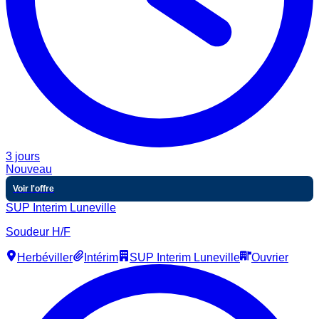
3 jours
Nouveau
Voir l'offre
SUP Interim Luneville
Soudeur H/F
Herbéviller
Intérim
SUP Interim Luneville
Ouvrier