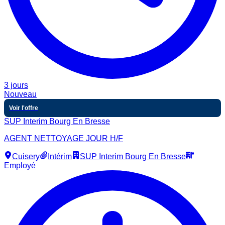
3 jours
Nouveau
Voir l'offre
SUP Interim Bourg En Bresse
AGENT NETTOYAGE JOUR H/F
Cuisery
Intérim
SUP Interim Bourg En Bresse
Employé