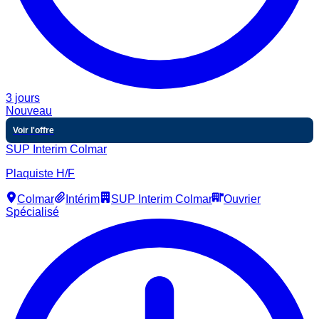
3 jours
Nouveau
Voir l'offre
SUP Interim Colmar
Plaquiste H/F
Colmar
Intérim
SUP Interim Colmar
Ouvrier
Spécialisé