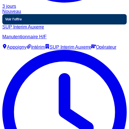
3 jours
Nouveau
Voir l'offre
SUP Interim Auxerre
Manutentionnaire H/F
Appoigny
Intérim
SUP Interim Auxerre
Opérateur