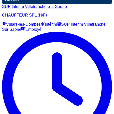
SUP Interim Villefranche Sur Saone
CHAUFFEUR SPL (H/F)
Villars-les-Dombes
Intérim
SUP Interim Villefranche
Sur Saone
Employé