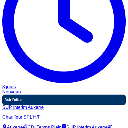
3 jours
Nouveau
Voir l'offre
SUP Interim Auxerre
Chauffeur SPL H/F
Auxerre
CDI Temps Plein
SUP Interim Auxerre