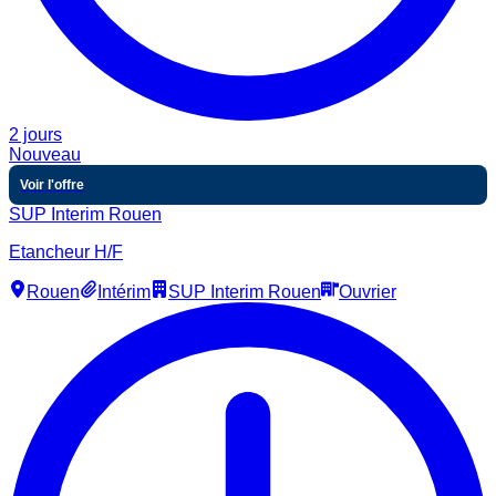
2 jours
Nouveau
Voir l'offre
SUP Interim Rouen
Etancheur H/F
Rouen
Intérim
SUP Interim Rouen
Ouvrier