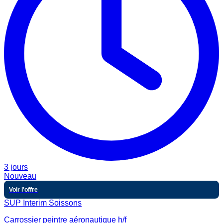
3 jours
Nouveau
Voir l'offre
SUP Interim Soissons
Carrossier peintre aéronautique h/f