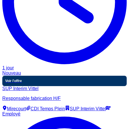
1 jour
Nouveau
Voir l'offre
SUP Interim Vittel
Responsable fabrication H/F
Mirecourt
CDI Temps Plein
SUP Interim Vittel
Employé