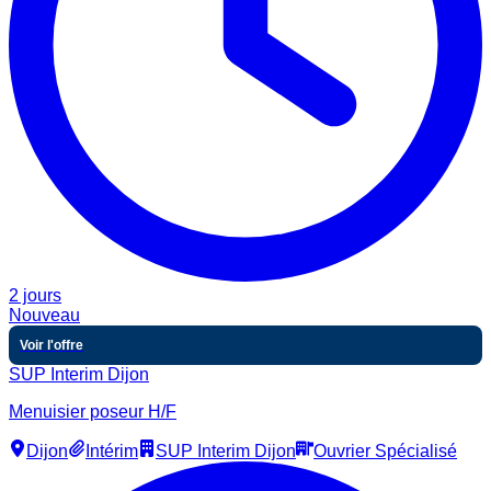
2 jours
Nouveau
Voir l'offre
SUP Interim Dijon
Menuisier poseur H/F
Dijon
Intérim
SUP Interim Dijon
Ouvrier Spécialisé