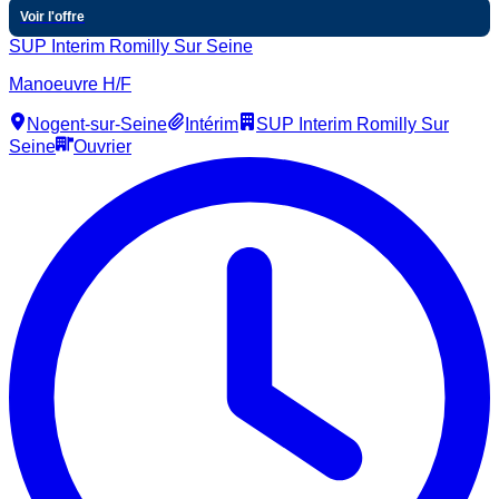
Voir l'offre
SUP Interim Romilly Sur Seine
Manoeuvre H/F
Nogent-sur-Seine
Intérim
SUP Interim Romilly Sur
Seine
Ouvrier