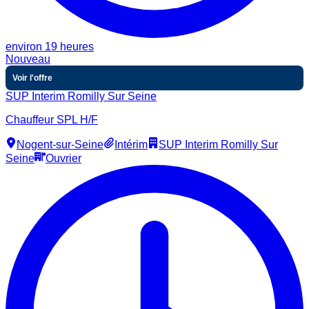
environ 19 heures
Nouveau
Voir l'offre
SUP Interim Romilly Sur Seine
Chauffeur SPL H/F
Nogent-sur-Seine
Intérim
SUP Interim Romilly Sur
Seine
Ouvrier