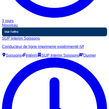
3 jours
Nouveau
Voir l'offre
SUP Interim Soissons
Conducteur de ligne imprimerie expérimenté h/f
Soissons
Intérim
SUP Interim Soissons
Ouvrier