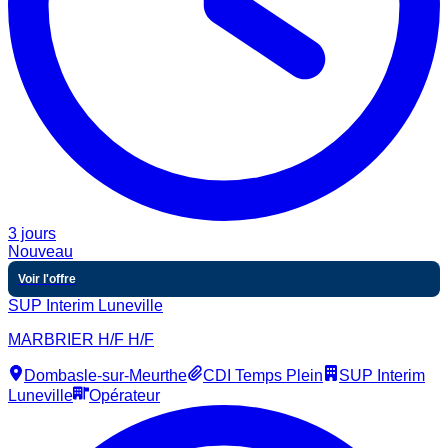
3 jours
Nouveau
Voir l'offre
SUP Interim Luneville
MARBRIER H/F H/F
Dombasle-sur-Meurthe
CDI Temps Plein
SUP Interim
Luneville
Opérateur