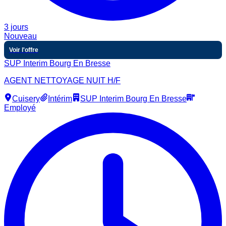
3 jours
Nouveau
Voir l'offre
SUP Interim Bourg En Bresse
AGENT NETTOYAGE NUIT H/F
Cuisery
Intérim
SUP Interim Bourg En Bresse
Employé