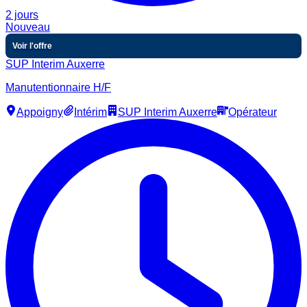
2 jours
Nouveau
Voir l'offre
SUP Interim Auxerre
Manutentionnaire H/F
Appoigny
Intérim
SUP Interim Auxerre
Opérateur