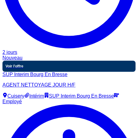
2 jours
Nouveau
Voir l'offre
SUP Interim Bourg En Bresse
AGENT NETTOYAGE JOUR H/F
Cuisery
Intérim
SUP Interim Bourg En Bresse
Employé