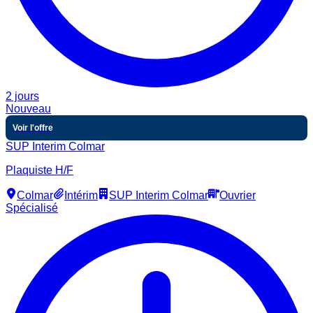
2 jours
Nouveau
Voir l'offre
SUP Interim Colmar
Plaquiste H/F
Colmar
Intérim
SUP Interim Colmar
Ouvrier
Spécialisé