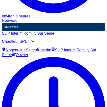
environ 6 heures
Nouveau
Voir l'offre
SUP Interim Romilly Sur Seine
Chauffeur SPL H/F
Nogent-sur-Seine
Intérim
SUP Interim Romilly Sur
Seine
Ouvrier