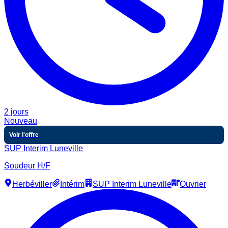
2 jours
Nouveau
Voir l'offre
SUP Interim Luneville
Soudeur H/F
Herbéviller
Intérim
SUP Interim Luneville
Ouvrier