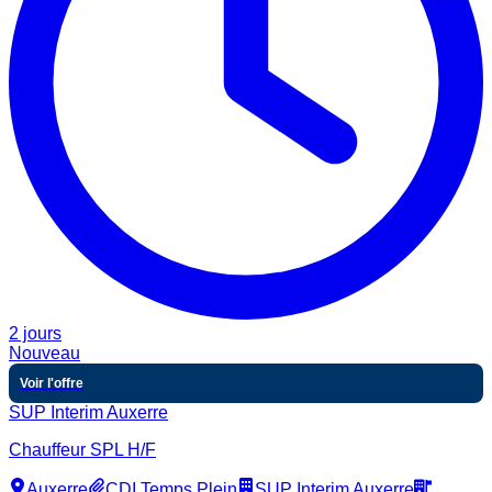
2 jours
Nouveau
Voir l'offre
SUP Interim Auxerre
Chauffeur SPL H/F
Auxerre
CDI Temps Plein
SUP Interim Auxerre