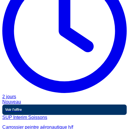
2 jours
Nouveau
Voir l'offre
SUP Interim Soissons
Carrossier peintre aéronautique h/f