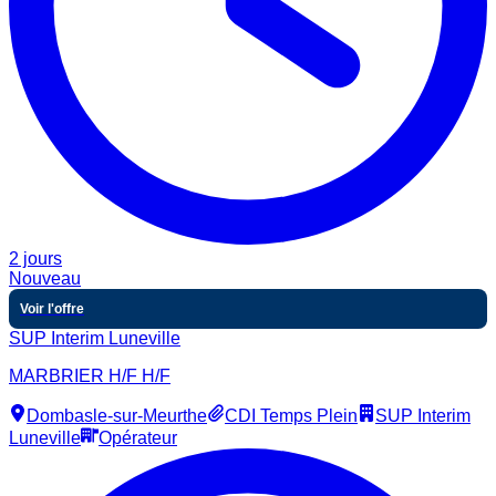
2 jours
Nouveau
Voir l'offre
SUP Interim Luneville
MARBRIER H/F H/F
Dombasle-sur-Meurthe
CDI Temps Plein
SUP Interim
Luneville
Opérateur