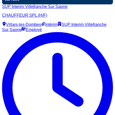
SUP Interim Villefranche Sur Saone
CHAUFFEUR SPL (H/F)
Villars-les-Dombes
Intérim
SUP Interim Villefranche
Sur Saone
Employé