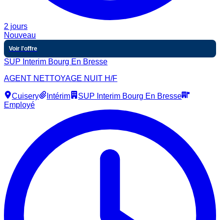
2 jours
Nouveau
Voir l'offre
SUP Interim Bourg En Bresse
AGENT NETTOYAGE NUIT H/F
Cuisery
Intérim
SUP Interim Bourg En Bresse
Employé