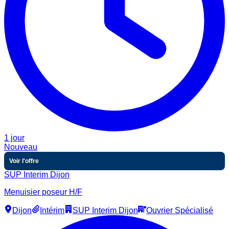
1 jour
Nouveau
Voir l'offre
SUP Interim Dijon
Menuisier poseur H/F
Dijon
Intérim
SUP Interim Dijon
Ouvrier Spécialisé