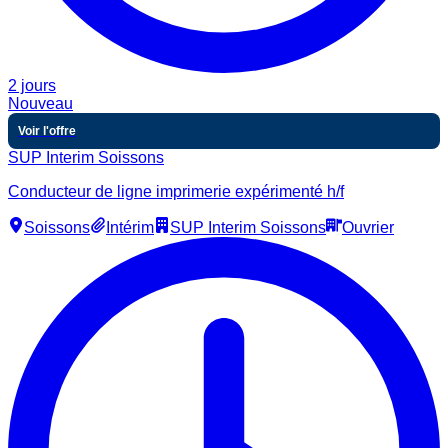
2 jours
Nouveau
Voir l'offre
SUP Interim Soissons
Conducteur de ligne imprimerie expérimenté h/f
Soissons
Intérim
SUP Interim Soissons
Ouvrier