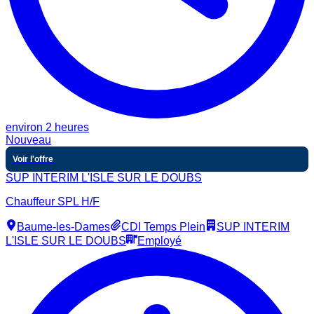
environ 2 heures
Nouveau
Voir l'offre
SUP INTERIM L'ISLE SUR LE DOUBS
Chauffeur SPL H/F
Baume-les-Dames
CDI Temps Plein
SUP INTERIM
L'ISLE SUR LE DOUBS
Employé