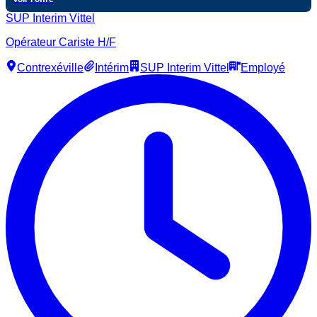
SUP Interim Vittel
Opérateur Cariste H/F
Contrexéville
Intérim
SUP Interim Vittel
Employé