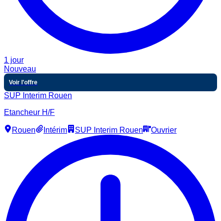
1 jour
Nouveau
Voir l'offre
SUP Interim Rouen
Etancheur H/F
Rouen
Intérim
SUP Interim Rouen
Ouvrier