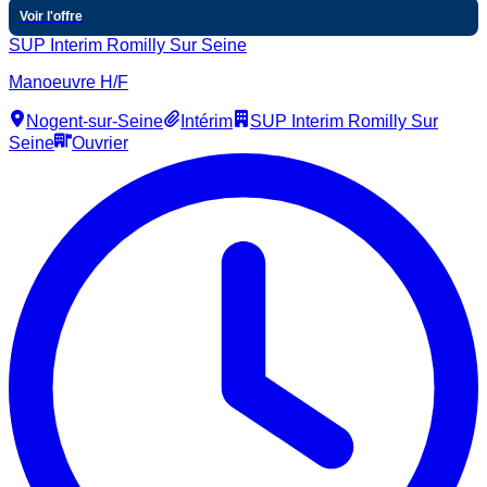
Voir l'offre
SUP Interim Romilly Sur Seine
Manoeuvre H/F
Nogent-sur-Seine
Intérim
SUP Interim Romilly Sur
Seine
Ouvrier