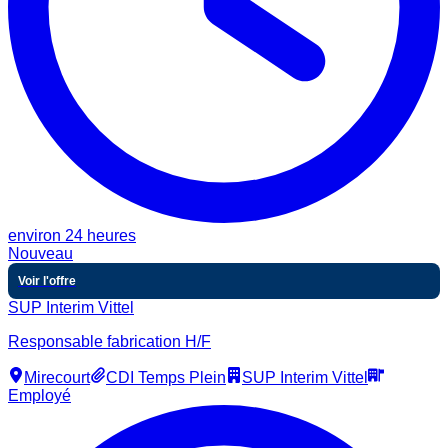
environ 24 heures
Nouveau
Voir l'offre
SUP Interim Vittel
Responsable fabrication H/F
Mirecourt
CDI Temps Plein
SUP Interim Vittel
Employé