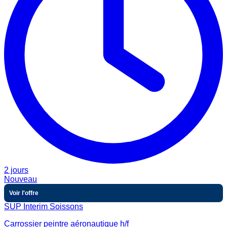
2 jours
Nouveau
Voir l'offre
SUP Interim Soissons
Carrossier peintre aéronautique h/f