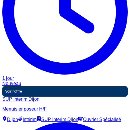
1 jour
Nouveau
Voir l'offre
SUP Interim Dijon
Menuisier poseur H/F
Dijon
Intérim
SUP Interim Dijon
Ouvrier Spécialisé