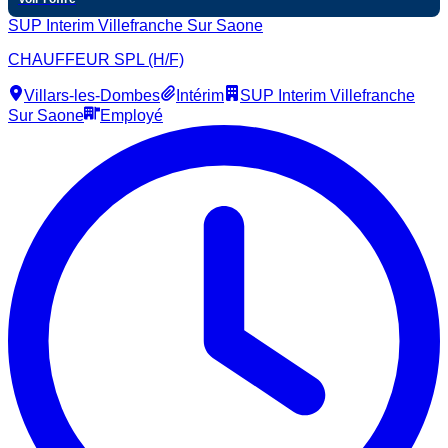
SUP Interim Villefranche Sur Saone
CHAUFFEUR SPL (H/F)
Villars-les-Dombes
Intérim
SUP Interim Villefranche
Sur Saone
Employé