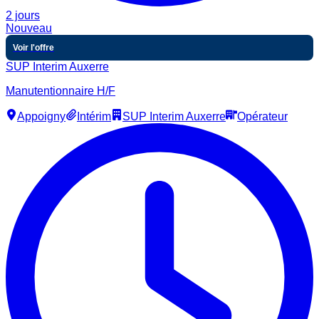
2 jours
Nouveau
Voir l'offre
SUP Interim Auxerre
Manutentionnaire H/F
Appoigny
Intérim
SUP Interim Auxerre
Opérateur