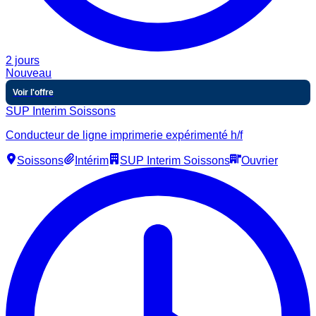
2 jours
Nouveau
Voir l'offre
SUP Interim Soissons
Conducteur de ligne imprimerie expérimenté h/f
Soissons
Intérim
SUP Interim Soissons
Ouvrier