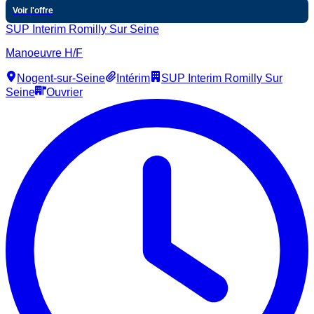
Voir l'offre
SUP Interim Romilly Sur Seine
Manoeuvre H/F
Nogent-sur-Seine
Intérim
SUP Interim Romilly Sur
Seine
Ouvrier