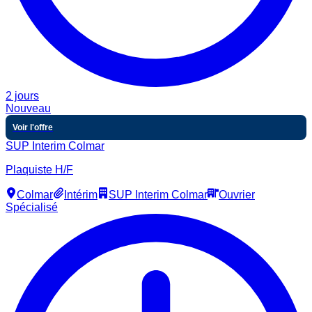
2 jours
Nouveau
Voir l'offre
SUP Interim Colmar
Plaquiste H/F
Colmar
Intérim
SUP Interim Colmar
Ouvrier
Spécialisé