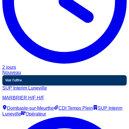
2 jours
Nouveau
Voir l'offre
SUP Interim Luneville
MARBRIER H/F H/F
Dombasle-sur-Meurthe
CDI Temps Plein
SUP Interim
Luneville
Opérateur