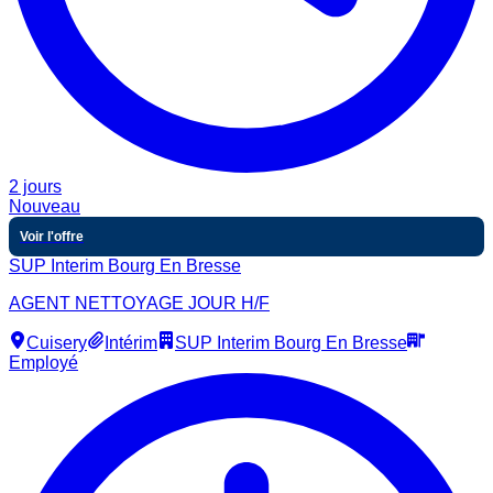
2 jours
Nouveau
Voir l'offre
SUP Interim Bourg En Bresse
AGENT NETTOYAGE JOUR H/F
Cuisery
Intérim
SUP Interim Bourg En Bresse
Employé