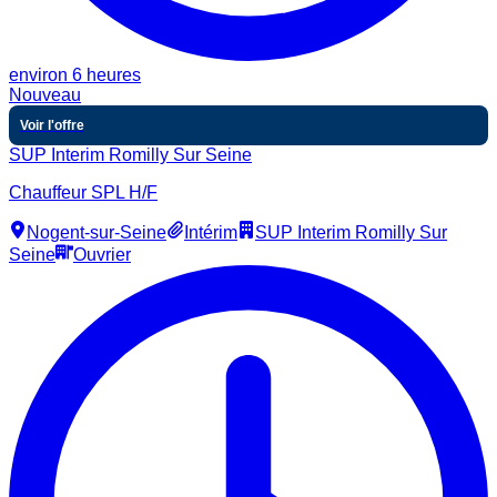
environ 6 heures
Nouveau
Voir l'offre
SUP Interim Romilly Sur Seine
Chauffeur SPL H/F
Nogent-sur-Seine
Intérim
SUP Interim Romilly Sur
Seine
Ouvrier