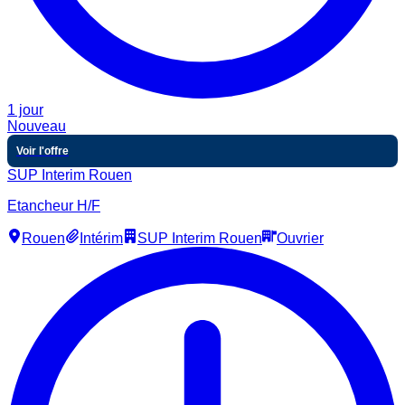
1 jour
Nouveau
Voir l'offre
SUP Interim Rouen
Etancheur H/F
Rouen
Intérim
SUP Interim Rouen
Ouvrier