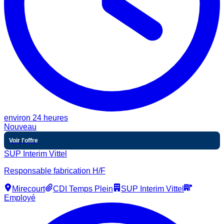
environ 24 heures
Nouveau
Voir l'offre
SUP Interim Vittel
Responsable fabrication H/F
Mirecourt
CDI Temps Plein
SUP Interim Vittel
Employé