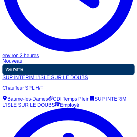
environ 2 heures
Nouveau
Voir l'offre
SUP INTERIM L'ISLE SUR LE DOUBS
Chauffeur SPL H/F
Baume-les-Dames
CDI Temps Plein
SUP INTERIM
L'ISLE SUR LE DOUBS
Employé