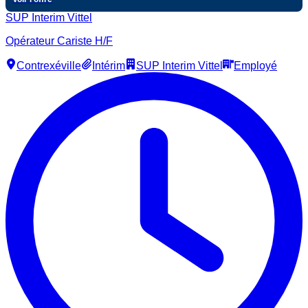
SUP Interim Vittel
Opérateur Cariste H/F
Contrexéville
Intérim
SUP Interim Vittel
Employé