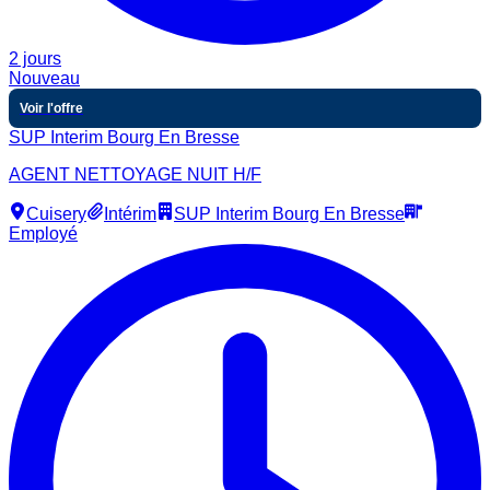
2 jours
Nouveau
Voir l'offre
SUP Interim Bourg En Bresse
AGENT NETTOYAGE NUIT H/F
Cuisery
Intérim
SUP Interim Bourg En Bresse
Employé