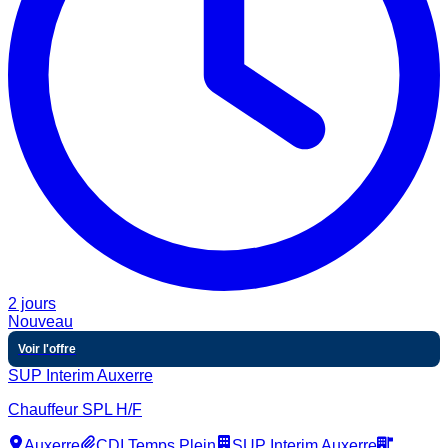
2 jours
Nouveau
Voir l'offre
SUP Interim Auxerre
Chauffeur SPL H/F
Auxerre
CDI Temps Plein
SUP Interim Auxerre