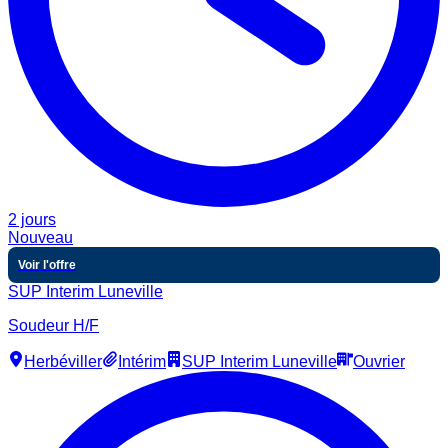
2 jours
Nouveau
Voir l'offre
SUP Interim Luneville
Soudeur H/F
Herbéviller
Intérim
SUP Interim Luneville
Ouvrier