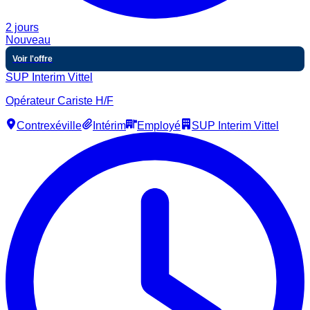
2 jours
Nouveau
Voir l'offre
SUP Interim Vittel
Opérateur Cariste H/F
Contrexéville
Intérim
Employé
SUP Interim Vittel