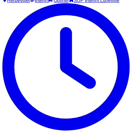
Herbéviller
Intérim
Ouvrier
SUP Interim Luneville