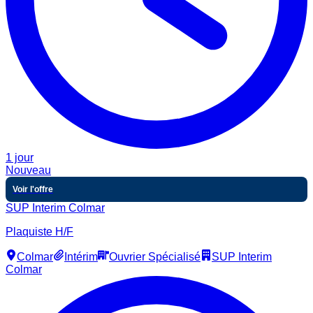
1 jour
Nouveau
Voir l'offre
SUP Interim Colmar
Plaquiste H/F
Colmar
Intérim
Ouvrier Spécialisé
SUP Interim
Colmar