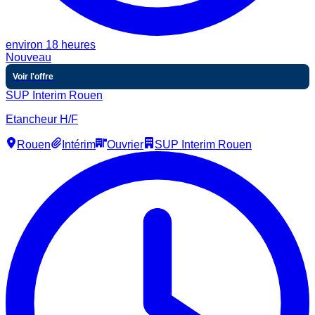
environ 18 heures
Nouveau
Voir l'offre
SUP Interim Rouen
Etancheur H/F
Rouen
Intérim
Ouvrier
SUP Interim Rouen