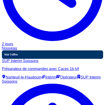
2 jours
Nouveau
Voir l'offre
SUP Interim Soissons
Préparateur de commandes avec Caces 1b h/f
Nanteuil-le-Haudouin
Intérim
Opérateur
SUP Interim
Soissons