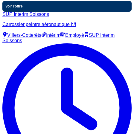
Voir l'offre
SUP Interim Soissons
Carrossier peintre aéronautique h/f
Villers-Cotterêts
Intérim
Employé
SUP Interim
Soissons