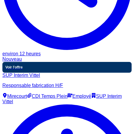
environ 12 heures
Nouveau
Voir l'offre
SUP Interim Vittel
Responsable fabrication H/F
Mirecourt
CDI Temps Plein
Employé
SUP Interim
Vittel