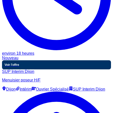
environ 18 heures
Nouveau
Voir l'offre
SUP Interim Dijon
Menuisier poseur H/F
Dijon
Intérim
Ouvrier Spécialisé
SUP Interim Dijon