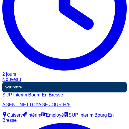
2 jours
Nouveau
Voir l'offre
SUP Interim Bourg En Bresse
AGENT NETTOYAGE JOUR H/F
Cuisery
Intérim
Employé
SUP Interim Bourg En
Bresse