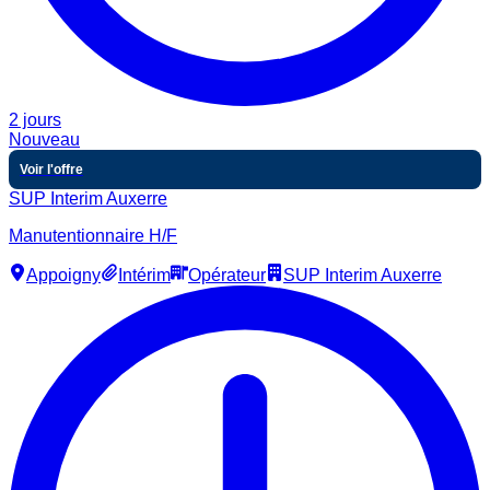
2 jours
Nouveau
Voir l'offre
SUP Interim Auxerre
Manutentionnaire H/F
Appoigny
Intérim
Opérateur
SUP Interim Auxerre