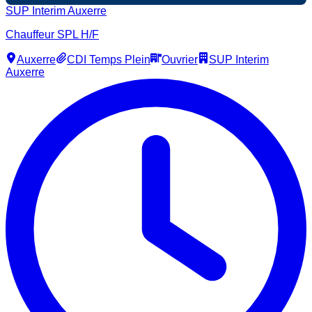
SUP Interim Auxerre
Chauffeur SPL H/F
Auxerre
CDI Temps Plein
Ouvrier
SUP Interim
Auxerre