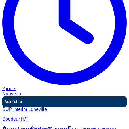
2 jours
Nouveau
Voir l'offre
SUP Interim Luneville
Soudeur H/F