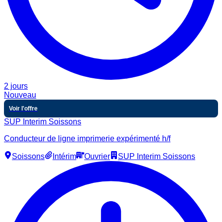
2 jours
Nouveau
Voir l'offre
SUP Interim Soissons
Conducteur de ligne imprimerie expérimenté h/f
Soissons
Intérim
Ouvrier
SUP Interim Soissons