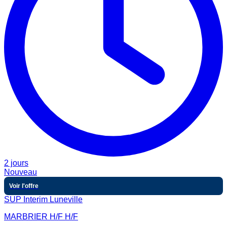
2 jours
Nouveau
Voir l'offre
SUP Interim Luneville
MARBRIER H/F H/F