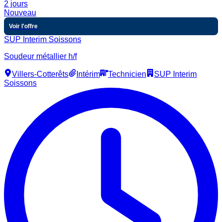
2 jours
Nouveau
Voir l'offre
SUP Interim Soissons
Soudeur métallier h/f
Villers-Cotterêts
Intérim
Technicien
SUP Interim
Soissons