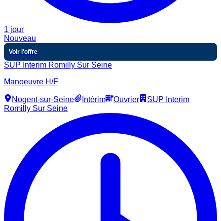
1 jour
Nouveau
Voir l'offre
SUP Interim Romilly Sur Seine
Manoeuvre H/F
Nogent-sur-Seine
Intérim
Ouvrier
SUP Interim
Romilly Sur Seine