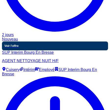
2 jours
Nouveau
Voir l'offre
SUP Interim Bourg En Bresse
AGENT NETTOYAGE NUIT H/F
Cuisery
Intérim
Employé
SUP Interim Bourg En
Bresse