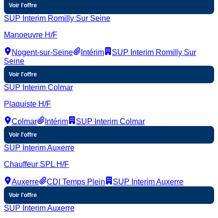
Voir l'offre
SUP Interim Romilly Sur Seine
Manoeuvre H/F
Nogent-sur-Seine
Intérim
SUP Interim Romilly Sur
Seine
Voir l'offre
SUP Interim Colmar
Plaquiste H/F
Colmar
Intérim
SUP Interim Colmar
Voir l'offre
SUP Interim Auxerre
Chauffeur SPL H/F
Auxerre
CDI Temps Plein
SUP Interim Auxerre
Voir l'offre
SUP Interim Auxerre