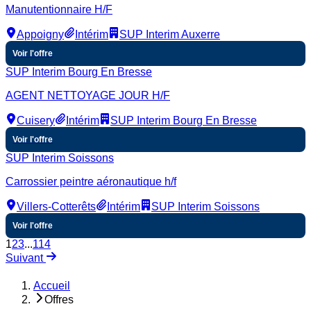
Manutentionnaire H/F
Appoigny
Intérim
SUP Interim Auxerre
Voir l'offre
SUP Interim Bourg En Bresse
AGENT NETTOYAGE JOUR H/F
Cuisery
Intérim
SUP Interim Bourg En Bresse
Voir l'offre
SUP Interim Soissons
Carrossier peintre aéronautique h/f
Villers-Cotterêts
Intérim
SUP Interim Soissons
Voir l'offre
1
2
3
...
114
Suivant
Accueil
Offres