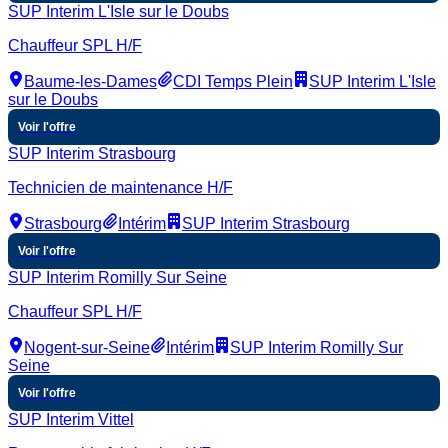
SUP Interim L'Isle sur le Doubs
Chauffeur SPL H/F
Baume-les-Dames
CDI Temps Plein
SUP Interim L'Isle
sur le Doubs
Voir l'offre
SUP Interim Strasbourg
Technicien de maintenance H/F
Strasbourg
Intérim
SUP Interim Strasbourg
Voir l'offre
SUP Interim Romilly Sur Seine
Chauffeur SPL H/F
Nogent-sur-Seine
Intérim
SUP Interim Romilly Sur
Seine
Voir l'offre
SUP Interim Vittel