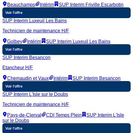
Beauchamps
Intérim
SUP Interim Friville Escarbotin
Voir l'offre
SUP Interim Luxeuil Les Bains
Technicien de maintenance H/F
Golbey
Intérim
SUP Interim Luxeuil Les Bains
Voir l'offre
SUP Interim Besancon
Etancheur H/F
Chemaudin et Vaux
Intérim
SUP Interim Besancon
Voir l'offre
SUP Interim L'Isle sur le Doubs
Technicien de maintenance H/F
Pays-de-Clerval
CDI Temps Plein
SUP Interim L'Isle
sur le Doubs
Voir l'offre