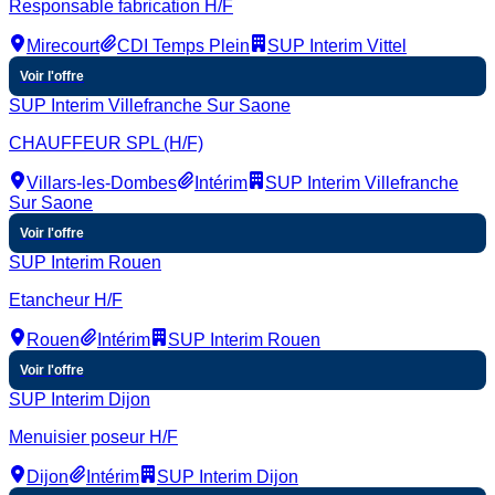
Responsable fabrication H/F
Mirecourt
CDI Temps Plein
SUP Interim Vittel
Voir l'offre
SUP Interim Villefranche Sur Saone
CHAUFFEUR SPL (H/F)
Villars-les-Dombes
Intérim
SUP Interim Villefranche
Sur Saone
Voir l'offre
SUP Interim Rouen
Etancheur H/F
Rouen
Intérim
SUP Interim Rouen
Voir l'offre
SUP Interim Dijon
Menuisier poseur H/F
Dijon
Intérim
SUP Interim Dijon