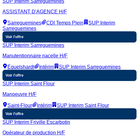
SUP Interim Sarreguemines
ASSISTANT D'AGENCE H/F
Sarreguemines
CDI Temps Plein
SUP Interim
Sarreguemines
Voir l'offre
SUP Interim Sarreguemines
Manutentionnaire nacelle H/F
Éguelshardt
Intérim
SUP Interim Sarreguemines
Voir l'offre
SUP Interim Saint Flour
Manoeuvre H/F
Saint-Flour
Intérim
SUP Interim Saint Flour
Voir l'offre
SUP Interim Friville Escarbotin
Opérateur de production H/F