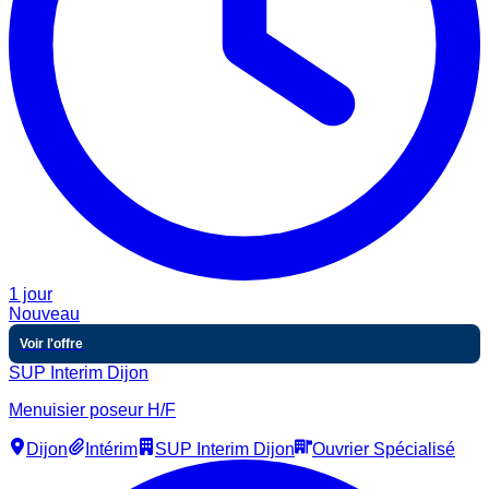
1 jour
Nouveau
Voir l'offre
SUP Interim Dijon
Menuisier poseur H/F
Dijon
Intérim
SUP Interim Dijon
Ouvrier Spécialisé