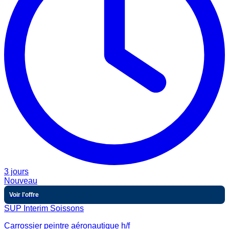
3 jours
Nouveau
Voir l'offre
SUP Interim Soissons
Carrossier peintre aéronautique h/f