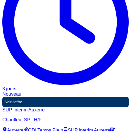
3 jours
Nouveau
Voir l'offre
SUP Interim Auxerre
Chauffeur SPL H/F
Auxerre
CDI Temps Plein
SUP Interim Auxerre