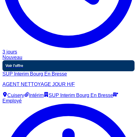
3 jours
Nouveau
Voir l'offre
SUP Interim Bourg En Bresse
AGENT NETTOYAGE JOUR H/F
Cuisery
Intérim
SUP Interim Bourg En Bresse
Employé