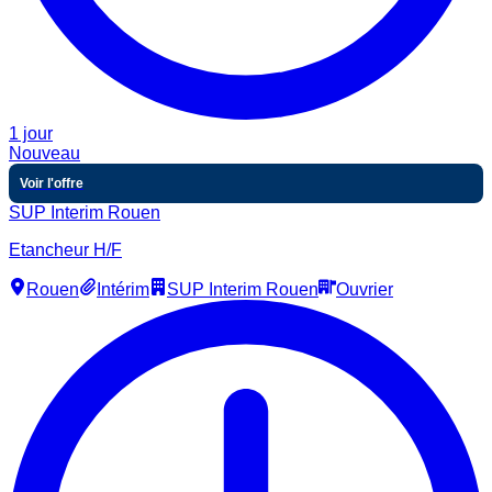
1 jour
Nouveau
Voir l'offre
SUP Interim Rouen
Etancheur H/F
Rouen
Intérim
SUP Interim Rouen
Ouvrier