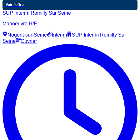
Voir l'offre
SUP Interim Romilly Sur Seine
Manoeuvre H/F
Nogent-sur-Seine
Intérim
SUP Interim Romilly Sur
Seine
Ouvrier