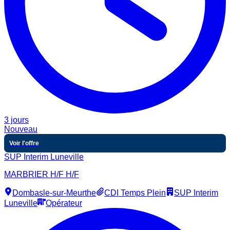
3 jours
Nouveau
Voir l'offre
SUP Interim Luneville
MARBRIER H/F H/F
Dombasle-sur-Meurthe
CDI Temps Plein
SUP Interim
Luneville
Opérateur