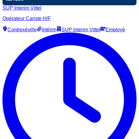
SUP Interim Vittel
Opérateur Cariste H/F
Contrexéville
Intérim
SUP Interim Vittel
Employé