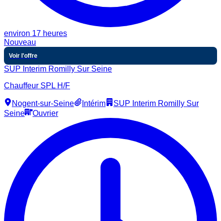
environ 17 heures
Nouveau
Voir l'offre
SUP Interim Romilly Sur Seine
Chauffeur SPL H/F
Nogent-sur-Seine
Intérim
SUP Interim Romilly Sur
Seine
Ouvrier