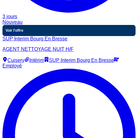
3 jours
Nouveau
Voir l'offre
SUP Interim Bourg En Bresse
AGENT NETTOYAGE NUIT H/F
Cuisery
Intérim
SUP Interim Bourg En Bresse
Employé