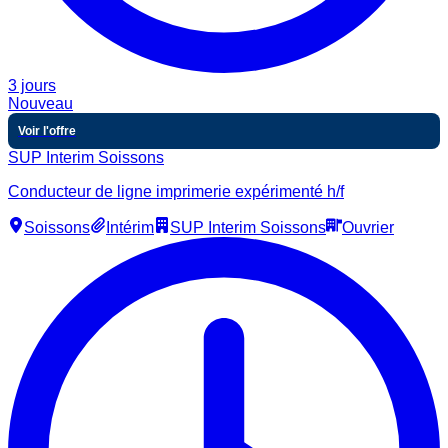
3 jours
Nouveau
Voir l'offre
SUP Interim Soissons
Conducteur de ligne imprimerie expérimenté h/f
Soissons
Intérim
SUP Interim Soissons
Ouvrier