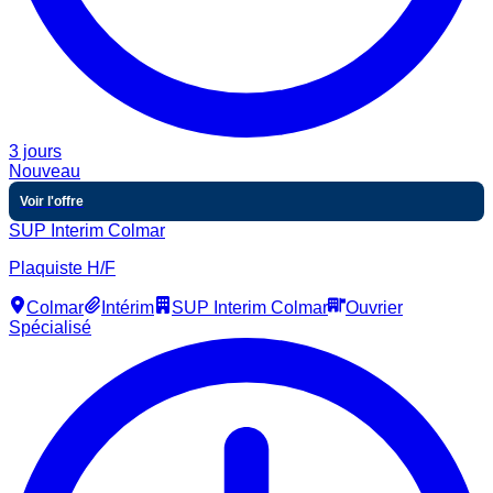
3 jours
Nouveau
Voir l'offre
SUP Interim Colmar
Plaquiste H/F
Colmar
Intérim
SUP Interim Colmar
Ouvrier
Spécialisé