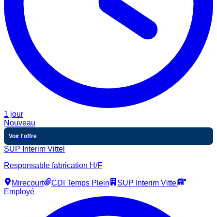
1 jour
Nouveau
Voir l'offre
SUP Interim Vittel
Responsable fabrication H/F
Mirecourt
CDI Temps Plein
SUP Interim Vittel
Employé