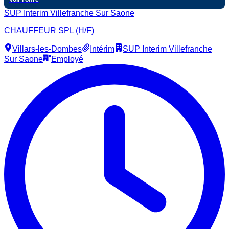
SUP Interim Villefranche Sur Saone
CHAUFFEUR SPL (H/F)
Villars-les-Dombes
Intérim
SUP Interim Villefranche
Sur Saone
Employé