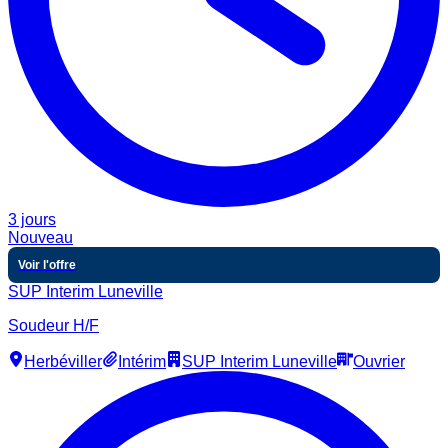
3 jours
Nouveau
Voir l'offre
SUP Interim Luneville
Soudeur H/F
Herbéviller
Intérim
SUP Interim Luneville
Ouvrier