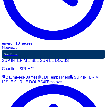
environ 13 heures
Nouveau
Voir l'offre
SUP INTERIM L'ISLE SUR LE DOUBS
Chauffeur SPL H/F
Baume-les-Dames
CDI Temps Plein
SUP INTERIM
L'ISLE SUR LE DOUBS
Employé