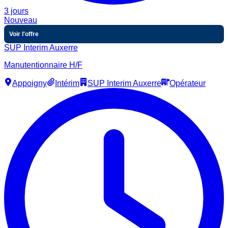
3 jours
Nouveau
Voir l'offre
SUP Interim Auxerre
Manutentionnaire H/F
Appoigny
Intérim
SUP Interim Auxerre
Opérateur