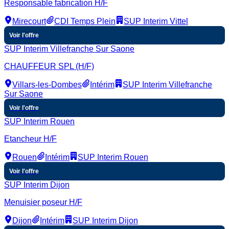
Responsable fabrication H/F
Mirecourt
CDI Temps Plein
SUP Interim Vittel
Voir l'offre
SUP Interim Villefranche Sur Saone
CHAUFFEUR SPL (H/F)
Villars-les-Dombes
Intérim
SUP Interim Villefranche
Sur Saone
Voir l'offre
SUP Interim Rouen
Etancheur H/F
Rouen
Intérim
SUP Interim Rouen
Voir l'offre
SUP Interim Dijon
Menuisier poseur H/F
Dijon
Intérim
SUP Interim Dijon