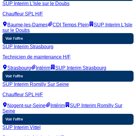
SUP Interim L'Isle sur le Doubs
Chauffeur SPL H/F
Baume-les-Dames
CDI Temps Plein
SUP Interim L'Isle
sur le Doubs
Voir l'offre
SUP Interim Strasbourg
Technicien de maintenance H/F
Strasbourg
Intérim
SUP Interim Strasbourg
Voir l'offre
SUP Interim Romilly Sur Seine
Chauffeur SPL H/F
Nogent-sur-Seine
Intérim
SUP Interim Romilly Sur
Seine
Voir l'offre
SUP Interim Vittel