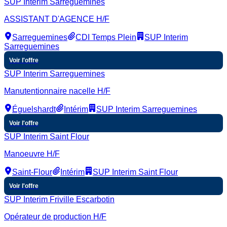
SUP Interim Sarreguemines
ASSISTANT D'AGENCE H/F
Sarreguemines
CDI Temps Plein
SUP Interim
Sarreguemines
Voir l'offre
SUP Interim Sarreguemines
Manutentionnaire nacelle H/F
Éguelshardt
Intérim
SUP Interim Sarreguemines
Voir l'offre
SUP Interim Saint Flour
Manoeuvre H/F
Saint-Flour
Intérim
SUP Interim Saint Flour
Voir l'offre
SUP Interim Friville Escarbotin
Opérateur de production H/F