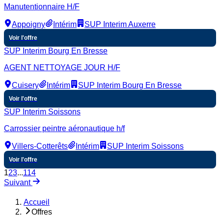
Manutentionnaire H/F
Appoigny
Intérim
SUP Interim Auxerre
Voir l'offre
SUP Interim Bourg En Bresse
AGENT NETTOYAGE JOUR H/F
Cuisery
Intérim
SUP Interim Bourg En Bresse
Voir l'offre
SUP Interim Soissons
Carrossier peintre aéronautique h/f
Villers-Cotterêts
Intérim
SUP Interim Soissons
Voir l'offre
1
2
3
...
114
Suivant
Accueil
Offres