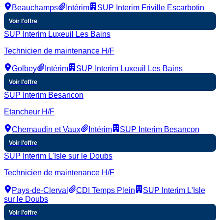
Beauchamps
Intérim
SUP Interim Friville Escarbotin
Voir l'offre
SUP Interim Luxeuil Les Bains
Technicien de maintenance H/F
Golbey
Intérim
SUP Interim Luxeuil Les Bains
Voir l'offre
SUP Interim Besancon
Etancheur H/F
Chemaudin et Vaux
Intérim
SUP Interim Besancon
Voir l'offre
SUP Interim L'Isle sur le Doubs
Technicien de maintenance H/F
Pays-de-Clerval
CDI Temps Plein
SUP Interim L'Isle
sur le Doubs
Voir l'offre