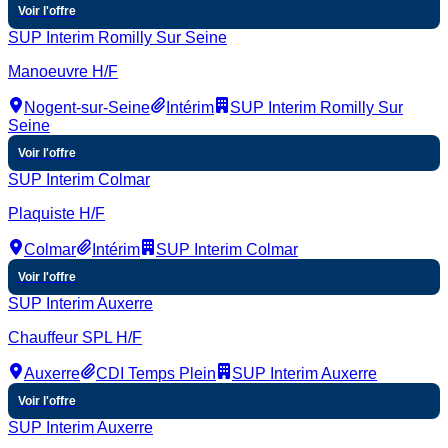
Voir l'offre
SUP Interim Romilly Sur Seine
Manoeuvre H/F
Nogent-sur-Seine
Intérim
SUP Interim Romilly Sur
Seine
Voir l'offre
SUP Interim Colmar
Plaquiste H/F
Colmar
Intérim
SUP Interim Colmar
Voir l'offre
SUP Interim Auxerre
Chauffeur SPL H/F
Auxerre
CDI Temps Plein
SUP Interim Auxerre
Voir l'offre
SUP Interim Auxerre