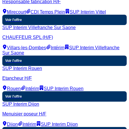
Responsable fabrication H/F
Mirecourt
CDI Temps Plein
SUP Interim Vittel
Voir l'offre
SUP Interim Villefranche Sur Saone
CHAUFFEUR SPL (H/F)
Villars-les-Dombes
Intérim
SUP Interim Villefranche
Sur Saone
Voir l'offre
SUP Interim Rouen
Etancheur H/F
Rouen
Intérim
SUP Interim Rouen
Voir l'offre
SUP Interim Dijon
Menuisier poseur H/F
Dijon
Intérim
SUP Interim Dijon