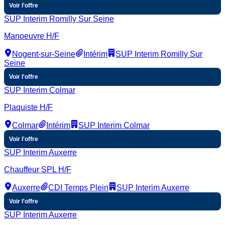
Voir l'offre
SUP Interim Romilly Sur Seine
Manoeuvre H/F
Nogent-sur-Seine
Intérim
SUP Interim Romilly Sur
Seine
Voir l'offre
SUP Interim Colmar
Plaquiste H/F
Colmar
Intérim
SUP Interim Colmar
Voir l'offre
SUP Interim Auxerre
Chauffeur SPL H/F
Auxerre
CDI Temps Plein
SUP Interim Auxerre
Voir l'offre
SUP Interim Auxerre