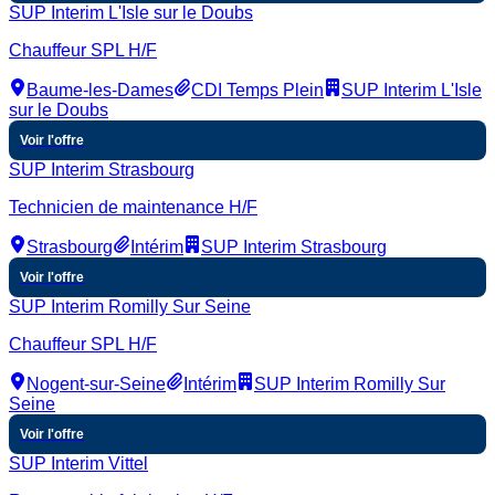
SUP Interim L'Isle sur le Doubs
Chauffeur SPL H/F
Baume-les-Dames
CDI Temps Plein
SUP Interim L'Isle
sur le Doubs
Voir l'offre
SUP Interim Strasbourg
Technicien de maintenance H/F
Strasbourg
Intérim
SUP Interim Strasbourg
Voir l'offre
SUP Interim Romilly Sur Seine
Chauffeur SPL H/F
Nogent-sur-Seine
Intérim
SUP Interim Romilly Sur
Seine
Voir l'offre
SUP Interim Vittel