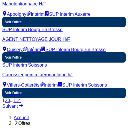
Manutentionnaire H/F
Appoigny
Intérim
SUP Interim Auxerre
Voir l'offre
SUP Interim Bourg En Bresse
AGENT NETTOYAGE JOUR H/F
Cuisery
Intérim
SUP Interim Bourg En Bresse
Voir l'offre
SUP Interim Soissons
Carrossier peintre aéronautique h/f
Villers-Cotterêts
Intérim
SUP Interim Soissons
Voir l'offre
1
2
3
...
114
Suivant
Accueil
Offres