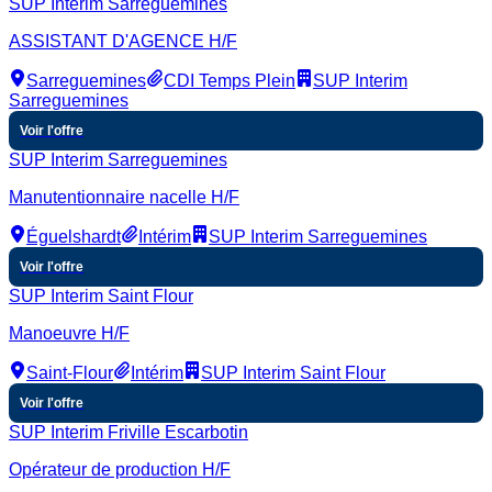
SUP Interim Sarreguemines
ASSISTANT D'AGENCE H/F
Sarreguemines
CDI Temps Plein
SUP Interim
Sarreguemines
Voir l'offre
SUP Interim Sarreguemines
Manutentionnaire nacelle H/F
Éguelshardt
Intérim
SUP Interim Sarreguemines
Voir l'offre
SUP Interim Saint Flour
Manoeuvre H/F
Saint-Flour
Intérim
SUP Interim Saint Flour
Voir l'offre
SUP Interim Friville Escarbotin
Opérateur de production H/F