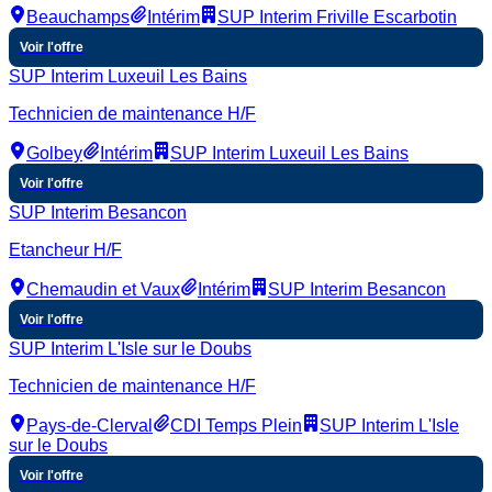
Beauchamps
Intérim
SUP Interim Friville Escarbotin
Voir l'offre
SUP Interim Luxeuil Les Bains
Technicien de maintenance H/F
Golbey
Intérim
SUP Interim Luxeuil Les Bains
Voir l'offre
SUP Interim Besancon
Etancheur H/F
Chemaudin et Vaux
Intérim
SUP Interim Besancon
Voir l'offre
SUP Interim L'Isle sur le Doubs
Technicien de maintenance H/F
Pays-de-Clerval
CDI Temps Plein
SUP Interim L'Isle
sur le Doubs
Voir l'offre