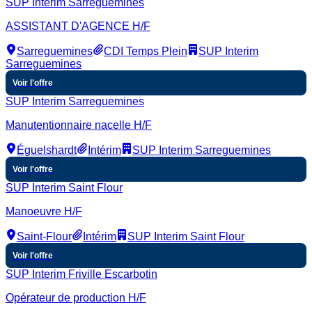
SUP Interim Sarreguemines
ASSISTANT D'AGENCE H/F
Sarreguemines
CDI Temps Plein
SUP Interim
Sarreguemines
Voir l'offre
SUP Interim Sarreguemines
Manutentionnaire nacelle H/F
Éguelshardt
Intérim
SUP Interim Sarreguemines
Voir l'offre
SUP Interim Saint Flour
Manoeuvre H/F
Saint-Flour
Intérim
SUP Interim Saint Flour
Voir l'offre
SUP Interim Friville Escarbotin
Opérateur de production H/F