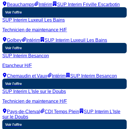
Beauchamps
Intérim
SUP Interim Friville Escarbotin
Voir l'offre
SUP Interim Luxeuil Les Bains
Technicien de maintenance H/F
Golbey
Intérim
SUP Interim Luxeuil Les Bains
Voir l'offre
SUP Interim Besancon
Etancheur H/F
Chemaudin et Vaux
Intérim
SUP Interim Besancon
Voir l'offre
SUP Interim L'Isle sur le Doubs
Technicien de maintenance H/F
Pays-de-Clerval
CDI Temps Plein
SUP Interim L'Isle
sur le Doubs
Voir l'offre