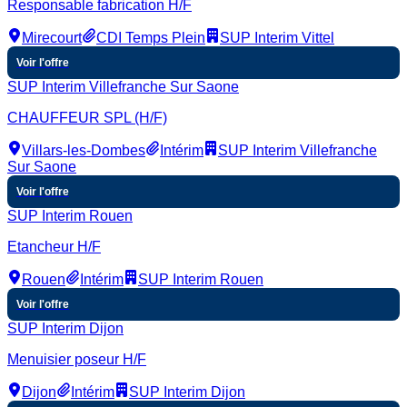
Responsable fabrication H/F
Mirecourt
CDI Temps Plein
SUP Interim Vittel
Voir l'offre
SUP Interim Villefranche Sur Saone
CHAUFFEUR SPL (H/F)
Villars-les-Dombes
Intérim
SUP Interim Villefranche
Sur Saone
Voir l'offre
SUP Interim Rouen
Etancheur H/F
Rouen
Intérim
SUP Interim Rouen
Voir l'offre
SUP Interim Dijon
Menuisier poseur H/F
Dijon
Intérim
SUP Interim Dijon