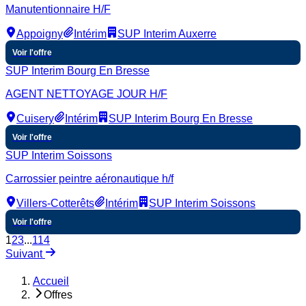
Manutentionnaire H/F
Appoigny
Intérim
SUP Interim Auxerre
Voir l'offre
SUP Interim Bourg En Bresse
AGENT NETTOYAGE JOUR H/F
Cuisery
Intérim
SUP Interim Bourg En Bresse
Voir l'offre
SUP Interim Soissons
Carrossier peintre aéronautique h/f
Villers-Cotterêts
Intérim
SUP Interim Soissons
Voir l'offre
1
2
3
...
114
Suivant
Accueil
Offres