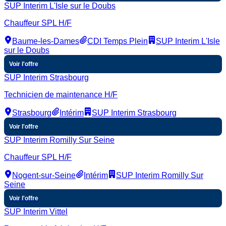
SUP Interim L'Isle sur le Doubs
Chauffeur SPL H/F
Baume-les-Dames
CDI Temps Plein
SUP Interim L'Isle
sur le Doubs
Voir l'offre
SUP Interim Strasbourg
Technicien de maintenance H/F
Strasbourg
Intérim
SUP Interim Strasbourg
Voir l'offre
SUP Interim Romilly Sur Seine
Chauffeur SPL H/F
Nogent-sur-Seine
Intérim
SUP Interim Romilly Sur
Seine
Voir l'offre
SUP Interim Vittel