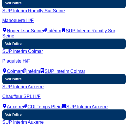
Voir l'offre
SUP Interim Romilly Sur Seine
Manoeuvre H/F
Nogent-sur-Seine
Intérim
SUP Interim Romilly Sur
Seine
Voir l'offre
SUP Interim Colmar
Plaquiste H/F
Colmar
Intérim
SUP Interim Colmar
Voir l'offre
SUP Interim Auxerre
Chauffeur SPL H/F
Auxerre
CDI Temps Plein
SUP Interim Auxerre
Voir l'offre
SUP Interim Auxerre