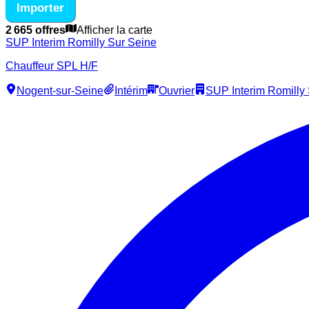
Importer
2 665 offres
Afficher la carte
SUP Interim Romilly Sur Seine
Chauffeur SPL H/F
Nogent-sur-Seine
Intérim
Ouvrier
SUP Interim Romilly